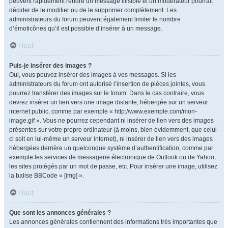
peuvent rapidement rendre un message illisible et un modérateur pourrait
décider de le modifier ou de le supprimer complètement. Les
administrateurs du forum peuvent également limiter le nombre
d’émoticônes qu’il est possible d’insérer à un message.
Haut
Puis-je insérer des images ?
Oui, vous pouvez insérer des images à vos messages. Si les
administrateurs du forum ont autorisé l’insertion de pièces jointes, vous
pourrez transférer des images sur le forum. Dans le cas contraire, vous
devrez insérer un lien vers une image distante, hébergée sur un serveur
internet public, comme par exemple « http://www.exemple.com/mon-
image.gif ». Vous ne pourrez cependant ni insérer de lien vers des images
présentes sur votre propre ordinateur (à moins, bien évidemment, que celui-
ci soit en lui-même un serveur internet), ni insérer de lien vers des images
hébergées derrière un quelconque système d’authentification, comme par
exemple les services de messagerie électronique de Outlook ou de Yahoo,
les sites protégés par un mot de passe, etc. Pour insérer une image, utilisez
la balise BBCode « [img] ».
Haut
Que sont les annonces générales ?
Les annonces générales contiennent des informations très importantes que