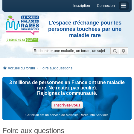
Inscription
Connexion
L'espace d'échange pour les
personnes touchées par une
maladie rare
Reche
Re
Accueil du forum
Foire aux questions
3 millions de personnes en France ont une maladie
rare. Ne restez pas seul(e).
Rejoignez la communauté.
Inscrivez-vous
Ce forum est un service de Maladies Rares Info Services
Foire aux questions