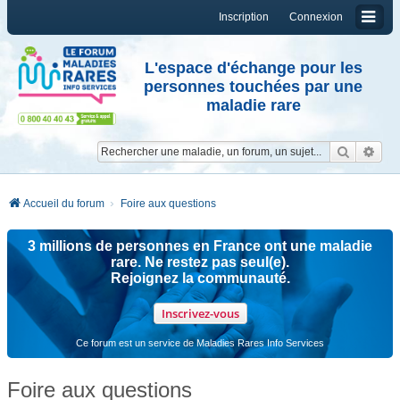
Inscription
Connexion
L'espace d'échange pour les
personnes touchées par une
maladie rare
Reche
Re
Accueil du forum
Foire aux questions
3 millions de personnes en France ont une maladie
rare. Ne restez pas seul(e).
Rejoignez la communauté.
Inscrivez-vous
Ce forum est un service de Maladies Rares Info Services
Foire aux questions