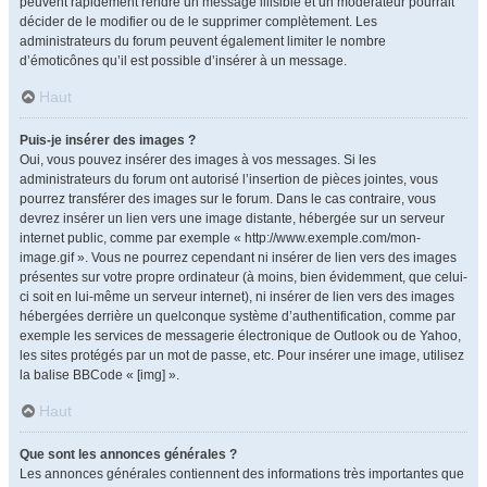
peuvent rapidement rendre un message illisible et un modérateur pourrait
décider de le modifier ou de le supprimer complètement. Les
administrateurs du forum peuvent également limiter le nombre
d’émoticônes qu’il est possible d’insérer à un message.
Haut
Puis-je insérer des images ?
Oui, vous pouvez insérer des images à vos messages. Si les
administrateurs du forum ont autorisé l’insertion de pièces jointes, vous
pourrez transférer des images sur le forum. Dans le cas contraire, vous
devrez insérer un lien vers une image distante, hébergée sur un serveur
internet public, comme par exemple « http://www.exemple.com/mon-
image.gif ». Vous ne pourrez cependant ni insérer de lien vers des images
présentes sur votre propre ordinateur (à moins, bien évidemment, que celui-
ci soit en lui-même un serveur internet), ni insérer de lien vers des images
hébergées derrière un quelconque système d’authentification, comme par
exemple les services de messagerie électronique de Outlook ou de Yahoo,
les sites protégés par un mot de passe, etc. Pour insérer une image, utilisez
la balise BBCode « [img] ».
Haut
Que sont les annonces générales ?
Les annonces générales contiennent des informations très importantes que