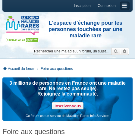
Inscription
Connexion
L'espace d'échange pour les
personnes touchées par une
maladie rare
Reche
Re
Accueil du forum
Foire aux questions
3 millions de personnes en France ont une maladie
rare. Ne restez pas seul(e).
Rejoignez la communauté.
Inscrivez-vous
Ce forum est un service de Maladies Rares Info Services
Foire aux questions