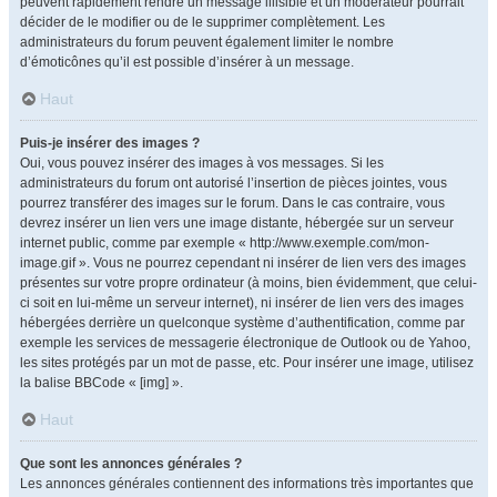
peuvent rapidement rendre un message illisible et un modérateur pourrait
décider de le modifier ou de le supprimer complètement. Les
administrateurs du forum peuvent également limiter le nombre
d’émoticônes qu’il est possible d’insérer à un message.
Haut
Puis-je insérer des images ?
Oui, vous pouvez insérer des images à vos messages. Si les
administrateurs du forum ont autorisé l’insertion de pièces jointes, vous
pourrez transférer des images sur le forum. Dans le cas contraire, vous
devrez insérer un lien vers une image distante, hébergée sur un serveur
internet public, comme par exemple « http://www.exemple.com/mon-
image.gif ». Vous ne pourrez cependant ni insérer de lien vers des images
présentes sur votre propre ordinateur (à moins, bien évidemment, que celui-
ci soit en lui-même un serveur internet), ni insérer de lien vers des images
hébergées derrière un quelconque système d’authentification, comme par
exemple les services de messagerie électronique de Outlook ou de Yahoo,
les sites protégés par un mot de passe, etc. Pour insérer une image, utilisez
la balise BBCode « [img] ».
Haut
Que sont les annonces générales ?
Les annonces générales contiennent des informations très importantes que