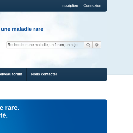
Inscription
Connexion
 une maladie rare
Rechercher
Recherche av
ouveau forum
Nous contacter
e rare.
té.