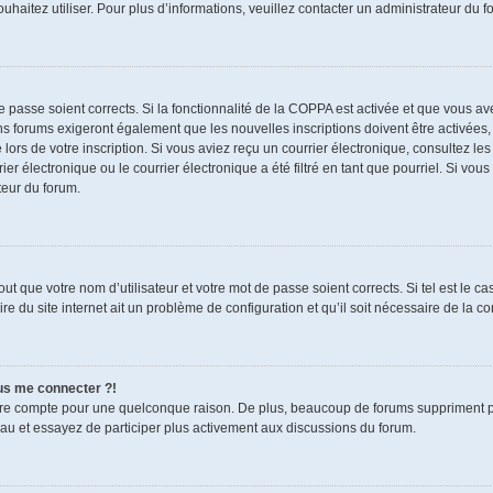
souhaitez utiliser. Pour plus d’informations, veuillez contacter un administrateur du f
de passe soient corrects. Si la fonctionnalité de la COPPA est activée et que vous a
ns forums exigeront également que les nouvelles inscriptions doivent être activées,
 lors de votre inscription. Si vous aviez reçu un courrier électronique, consultez le
électronique ou le courrier électronique a été filtré en tant que pourriel. Si vous
teur du forum.
t que votre nom d’utilisateur et votre mot de passe soient corrects. Si tel est le c
re du site internet ait un problème de configuration et qu’il soit nécessaire de la cor
lus me connecter ?!
tre compte pour une quelconque raison. De plus, beaucoup de forums suppriment pério
eau et essayez de participer plus activement aux discussions du forum.