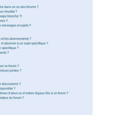
che dans un ou des forums ?
n résultat ?
page blanche ?!
res ?
 messages et sujets ?
is et les abonnements ?
 m’abonner à un sujet spécifique ?
 spécifique ?
ents ?
sur ce forum ?
ièces jointes ?
e discussions ?
disponible ?
lèmes d’abus ou d’ordres légaux liés à ce forum ?
rateur du forum ?