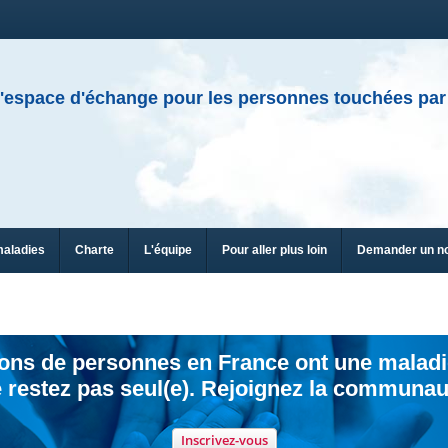
'espace d'échange pour les personnes touchées par
maladies
Charte
L'équipe
Pour aller plus loin
Demander un n
ions de personnes en France ont une maladi
 restez pas seul(e). Rejoignez la communau
Inscrivez-vous