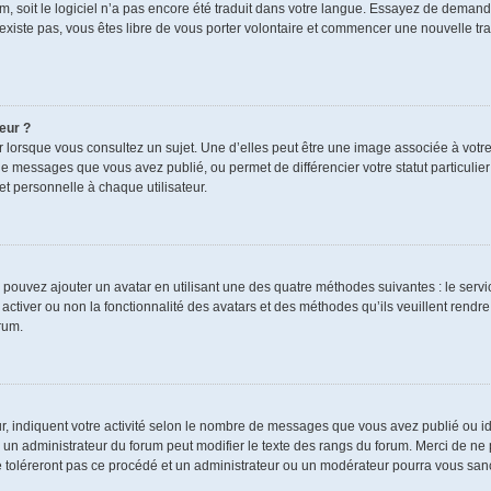
rum, soit le logiciel n’a pas encore été traduit dans votre langue. Essayez de demand
n’existe pas, vous êtes libre de vous porter volontaire et commencer une nouvelle tra
eur ?
r lorsque vous consultez un sujet. Une d’elles peut être une image associée à votr
de messages que vous avez publié, ou permet de différencier votre statut particulie
t personnelle à chaque utilisateur.
s pouvez ajouter un avatar en utilisant une des quatre méthodes suivantes : le servic
ctiver ou non la fonctionnalité des avatars et des méthodes qu’ils veuillent rendre 
rum.
r, indiquent votre activité selon le nombre de messages que vous avez publié ou ide
ul un administrateur du forum peut modifier le texte des rangs du forum. Merci de 
e toléreront pas ce procédé et un administrateur ou un modérateur pourra vous sa