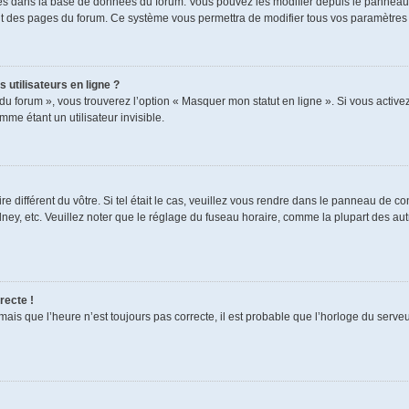
ckés dans la base de données du forum. Vous pouvez les modifier depuis le panneau de
aut des pages du forum. Ce système vous permettra de modifier tous vos paramètres 
 utilisateurs en ligne ?
du forum », vous trouverez l’option « Masquer mon statut en ligne ». Si vous activez
e étant un utilisateur invisible.
re différent du vôtre. Si tel était le cas, veuillez vous rendre dans le panneau de cont
, etc. Veuillez noter que le réglage du fuseau horaire, comme la plupart des autres
recte !
mais que l’heure n’est toujours pas correcte, il est probable que l’horloge du serveur