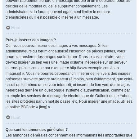
peuvent rapidement rendre un message illisible et un modérateur pourrait
décider de le modifier ou de le supprimer complètement. Les
administrateurs du forum peuvent également limiter le nombre
d’émoticônes qu’il est possible d’insérer à un message.
Haut
Puis-je insérer des images ?
Oui, vous pouvez insérer des images à vos messages. Si les
administrateurs du forum ont autorisé l’insertion de pièces jointes, vous
pourrez transférer des images sur le forum. Dans le cas contraire, vous
devrez insérer un lien vers une image distante, hébergée sur un serveur
internet public, comme par exemple « http://www.exemple.com/mon-
image.gif ». Vous ne pourrez cependant ni insérer de lien vers des images
présentes sur votre propre ordinateur (à moins, bien évidemment, que celui-
ci soit en lui-même un serveur internet), ni insérer de lien vers des images
hébergées derrière un quelconque système d’authentification, comme par
exemple les services de messagerie électronique de Outlook ou de Yahoo,
les sites protégés par un mot de passe, etc. Pour insérer une image, utilisez
la balise BBCode « [img] ».
Haut
Que sont les annonces générales ?
Les annonces générales contiennent des informations très importantes que