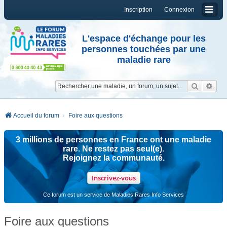
Inscription
Connexion
L'espace d'échange pour les
personnes touchées par une
maladie rare
Reche
Re
Accueil du forum
Foire aux questions
3 millions de personnes en France ont une maladie
rare. Ne restez pas seul(e).
Rejoignez la communauté.
Inscrivez-vous
Ce forum est un service de Maladies Rares Info Services
Foire aux questions