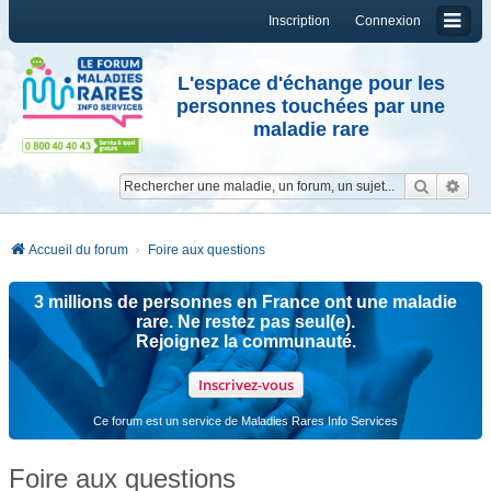
Inscription
Connexion
L'espace d'échange pour les
personnes touchées par une
maladie rare
Reche
Re
Accueil du forum
Foire aux questions
3 millions de personnes en France ont une maladie
rare. Ne restez pas seul(e).
Rejoignez la communauté.
Inscrivez-vous
Ce forum est un service de Maladies Rares Info Services
Foire aux questions