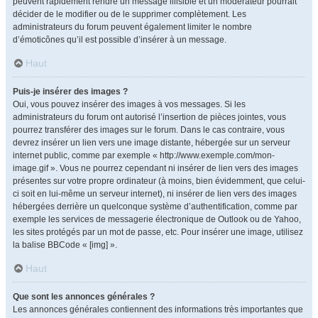
peuvent rapidement rendre un message illisible et un modérateur pourrait
décider de le modifier ou de le supprimer complètement. Les
administrateurs du forum peuvent également limiter le nombre
d’émoticônes qu’il est possible d’insérer à un message.
Haut
Puis-je insérer des images ?
Oui, vous pouvez insérer des images à vos messages. Si les
administrateurs du forum ont autorisé l’insertion de pièces jointes, vous
pourrez transférer des images sur le forum. Dans le cas contraire, vous
devrez insérer un lien vers une image distante, hébergée sur un serveur
internet public, comme par exemple « http://www.exemple.com/mon-
image.gif ». Vous ne pourrez cependant ni insérer de lien vers des images
présentes sur votre propre ordinateur (à moins, bien évidemment, que celui-
ci soit en lui-même un serveur internet), ni insérer de lien vers des images
hébergées derrière un quelconque système d’authentification, comme par
exemple les services de messagerie électronique de Outlook ou de Yahoo,
les sites protégés par un mot de passe, etc. Pour insérer une image, utilisez
la balise BBCode « [img] ».
Haut
Que sont les annonces générales ?
Les annonces générales contiennent des informations très importantes que