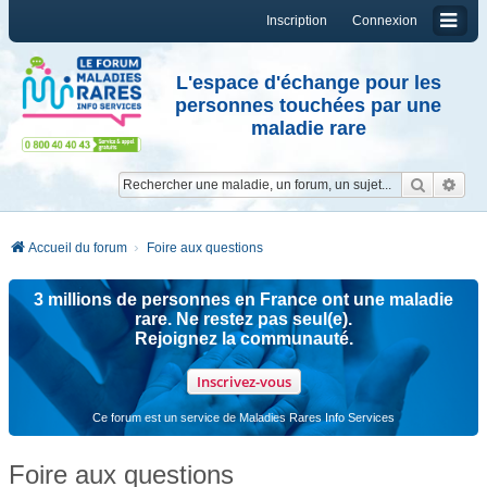
Inscription
Connexion
L'espace d'échange pour les
personnes touchées par une
maladie rare
Reche
Re
Accueil du forum
Foire aux questions
3 millions de personnes en France ont une maladie
rare. Ne restez pas seul(e).
Rejoignez la communauté.
Inscrivez-vous
Ce forum est un service de Maladies Rares Info Services
Foire aux questions