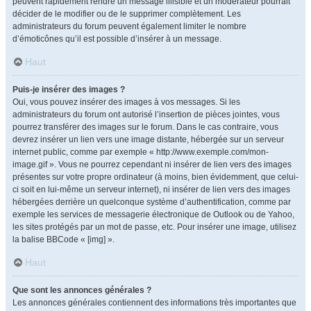
peuvent rapidement rendre un message illisible et un modérateur pourrait
décider de le modifier ou de le supprimer complètement. Les
administrateurs du forum peuvent également limiter le nombre
d’émoticônes qu’il est possible d’insérer à un message.
Haut
Puis-je insérer des images ?
Oui, vous pouvez insérer des images à vos messages. Si les
administrateurs du forum ont autorisé l’insertion de pièces jointes, vous
pourrez transférer des images sur le forum. Dans le cas contraire, vous
devrez insérer un lien vers une image distante, hébergée sur un serveur
internet public, comme par exemple « http://www.exemple.com/mon-
image.gif ». Vous ne pourrez cependant ni insérer de lien vers des images
présentes sur votre propre ordinateur (à moins, bien évidemment, que celui-
ci soit en lui-même un serveur internet), ni insérer de lien vers des images
hébergées derrière un quelconque système d’authentification, comme par
exemple les services de messagerie électronique de Outlook ou de Yahoo,
les sites protégés par un mot de passe, etc. Pour insérer une image, utilisez
la balise BBCode « [img] ».
Haut
Que sont les annonces générales ?
Les annonces générales contiennent des informations très importantes que