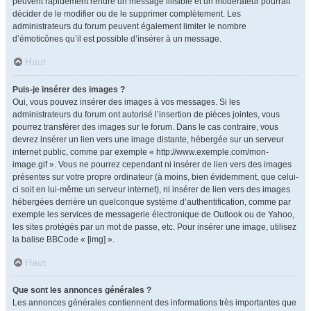
peuvent rapidement rendre un message illisible et un modérateur pourrait
décider de le modifier ou de le supprimer complètement. Les
administrateurs du forum peuvent également limiter le nombre
d’émoticônes qu’il est possible d’insérer à un message.
Haut
Puis-je insérer des images ?
Oui, vous pouvez insérer des images à vos messages. Si les
administrateurs du forum ont autorisé l’insertion de pièces jointes, vous
pourrez transférer des images sur le forum. Dans le cas contraire, vous
devrez insérer un lien vers une image distante, hébergée sur un serveur
internet public, comme par exemple « http://www.exemple.com/mon-
image.gif ». Vous ne pourrez cependant ni insérer de lien vers des images
présentes sur votre propre ordinateur (à moins, bien évidemment, que celui-
ci soit en lui-même un serveur internet), ni insérer de lien vers des images
hébergées derrière un quelconque système d’authentification, comme par
exemple les services de messagerie électronique de Outlook ou de Yahoo,
les sites protégés par un mot de passe, etc. Pour insérer une image, utilisez
la balise BBCode « [img] ».
Haut
Que sont les annonces générales ?
Les annonces générales contiennent des informations très importantes que