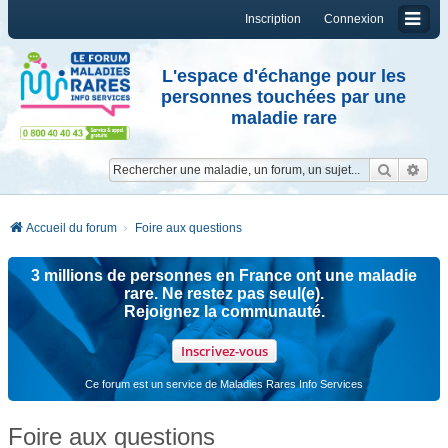
Inscription
Connexion
L'espace d'échange pour les
personnes touchées par une
maladie rare
Reche
Re
Accueil du forum
Foire aux questions
3 millions de personnes en France ont une maladie
rare. Ne restez pas seul(e).
Rejoignez la communauté.
Inscrivez-vous
Ce forum est un service de Maladies Rares Info Services
Foire aux questions