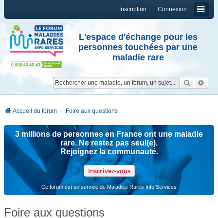
Inscription
Connexion
L'espace d'échange pour les
personnes touchées par une
maladie rare
Reche
Re
Accueil du forum
Foire aux questions
3 millions de personnes en France ont une maladie
rare. Ne restez pas seul(e).
Rejoignez la communauté.
Inscrivez-vous
Ce forum est un service de Maladies Rares Info Services
Foire aux questions