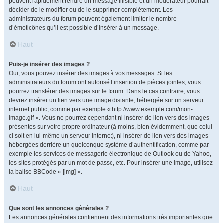
peuvent rapidement rendre un message illisible et un modérateur pourrait
décider de le modifier ou de le supprimer complètement. Les
administrateurs du forum peuvent également limiter le nombre
d’émoticônes qu’il est possible d’insérer à un message.
Haut
Puis-je insérer des images ?
Oui, vous pouvez insérer des images à vos messages. Si les
administrateurs du forum ont autorisé l’insertion de pièces jointes, vous
pourrez transférer des images sur le forum. Dans le cas contraire, vous
devrez insérer un lien vers une image distante, hébergée sur un serveur
internet public, comme par exemple « http://www.exemple.com/mon-
image.gif ». Vous ne pourrez cependant ni insérer de lien vers des images
présentes sur votre propre ordinateur (à moins, bien évidemment, que celui-
ci soit en lui-même un serveur internet), ni insérer de lien vers des images
hébergées derrière un quelconque système d’authentification, comme par
exemple les services de messagerie électronique de Outlook ou de Yahoo,
les sites protégés par un mot de passe, etc. Pour insérer une image, utilisez
la balise BBCode « [img] ».
Haut
Que sont les annonces générales ?
Les annonces générales contiennent des informations très importantes que