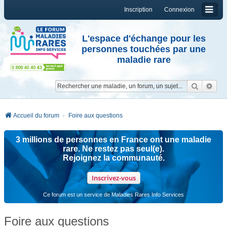
Inscription
Connexion
L'espace d'échange pour les
personnes touchées par une
maladie rare
Reche
Re
Accueil du forum
Foire aux questions
3 millions de personnes en France ont une maladie
rare. Ne restez pas seul(e).
Rejoignez la communauté.
Inscrivez-vous
Ce forum est un service de Maladies Rares Info Services
Foire aux questions