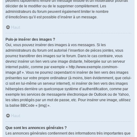
peuvent rapidement rendre un message illisible et un modérateur pourrait
décider de le modifier ou de le supprimer complètement. Les
administrateurs du forum peuvent également limiter le nombre
d’émoticônes qu’il est possible d’insérer à un message.
Haut
Puis-je insérer des images ?
Oui, vous pouvez insérer des images à vos messages. Si les
administrateurs du forum ont autorisé l’insertion de pièces jointes, vous
pourrez transférer des images sur le forum. Dans le cas contraire, vous
devrez insérer un lien vers une image distante, hébergée sur un serveur
internet public, comme par exemple « http://www.exemple.com/mon-
image.gif ». Vous ne pourrez cependant ni insérer de lien vers des images
présentes sur votre propre ordinateur (à moins, bien évidemment, que celui-
ci soit en lui-même un serveur internet), ni insérer de lien vers des images
hébergées derrière un quelconque système d’authentification, comme par
exemple les services de messagerie électronique de Outlook ou de Yahoo,
les sites protégés par un mot de passe, etc. Pour insérer une image, utilisez
la balise BBCode « [img] ».
Haut
Que sont les annonces générales ?
Les annonces générales contiennent des informations très importantes que