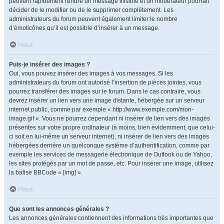
peuvent rapidement rendre un message illisible et un modérateur pourrait
décider de le modifier ou de le supprimer complètement. Les
administrateurs du forum peuvent également limiter le nombre
d’émoticônes qu’il est possible d’insérer à un message.
Haut
Puis-je insérer des images ?
Oui, vous pouvez insérer des images à vos messages. Si les
administrateurs du forum ont autorisé l’insertion de pièces jointes, vous
pourrez transférer des images sur le forum. Dans le cas contraire, vous
devrez insérer un lien vers une image distante, hébergée sur un serveur
internet public, comme par exemple « http://www.exemple.com/mon-
image.gif ». Vous ne pourrez cependant ni insérer de lien vers des images
présentes sur votre propre ordinateur (à moins, bien évidemment, que celui-
ci soit en lui-même un serveur internet), ni insérer de lien vers des images
hébergées derrière un quelconque système d’authentification, comme par
exemple les services de messagerie électronique de Outlook ou de Yahoo,
les sites protégés par un mot de passe, etc. Pour insérer une image, utilisez
la balise BBCode « [img] ».
Haut
Que sont les annonces générales ?
Les annonces générales contiennent des informations très importantes que