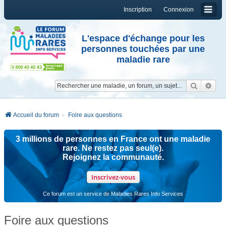
Inscription
Connexion
L'espace d'échange pour les
personnes touchées par une
maladie rare
Reche
Re
Accueil du forum
Foire aux questions
3 millions de personnes en France ont une maladie
rare. Ne restez pas seul(e).
Rejoignez la communauté.
Inscrivez-vous
Ce forum est un service de Maladies Rares Info Services
Foire aux questions