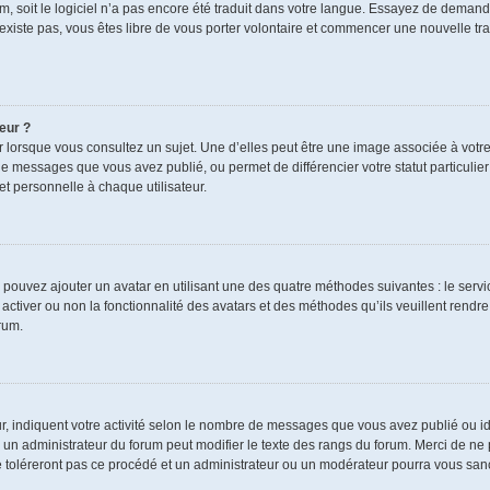
rum, soit le logiciel n’a pas encore été traduit dans votre langue. Essayez de demand
n’existe pas, vous êtes libre de vous porter volontaire et commencer une nouvelle tra
eur ?
r lorsque vous consultez un sujet. Une d’elles peut être une image associée à votr
de messages que vous avez publié, ou permet de différencier votre statut particulie
t personnelle à chaque utilisateur.
s pouvez ajouter un avatar en utilisant une des quatre méthodes suivantes : le servic
ctiver ou non la fonctionnalité des avatars et des méthodes qu’ils veuillent rendre 
rum.
r, indiquent votre activité selon le nombre de messages que vous avez publié ou ide
ul un administrateur du forum peut modifier le texte des rangs du forum. Merci de 
e toléreront pas ce procédé et un administrateur ou un modérateur pourra vous sa