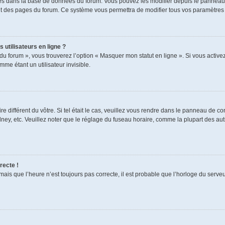
ckés dans la base de données du forum. Vous pouvez les modifier depuis le panneau de
aut des pages du forum. Ce système vous permettra de modifier tous vos paramètres 
 utilisateurs en ligne ?
du forum », vous trouverez l’option « Masquer mon statut en ligne ». Si vous activez
e étant un utilisateur invisible.
re différent du vôtre. Si tel était le cas, veuillez vous rendre dans le panneau de cont
, etc. Veuillez noter que le réglage du fuseau horaire, comme la plupart des autres
recte !
mais que l’heure n’est toujours pas correcte, il est probable que l’horloge du serveur