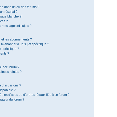
che dans un ou des forums ?
n résultat ?
page blanche ?!
res ?
 messages et sujets ?
is et les abonnements ?
 m’abonner à un sujet spécifique ?
 spécifique ?
ents ?
sur ce forum ?
ièces jointes ?
e discussions ?
disponible ?
lèmes d’abus ou d’ordres légaux liés à ce forum ?
rateur du forum ?