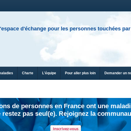
'espace d'échange pour les personnes touchées par
maladies
Charte
L'équipe
Pour aller plus loin
Demander un n
ions de personnes en France ont une maladi
 restez pas seul(e). Rejoignez la communau
Inscrivez-vous