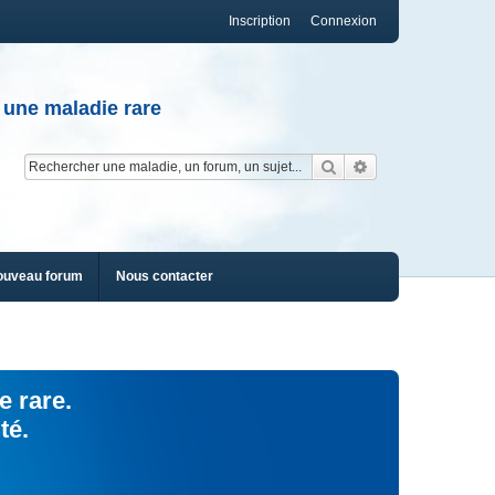
Inscription
Connexion
 une maladie rare
Rechercher
Recherche av
ouveau forum
Nous contacter
e rare.
té.