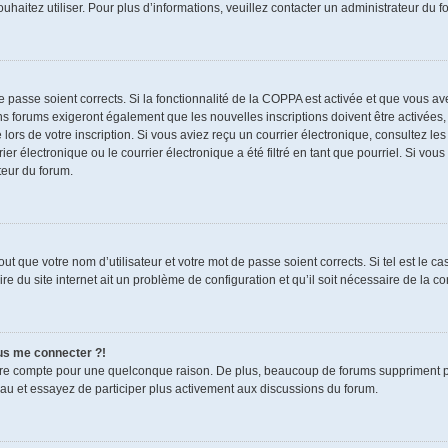
souhaitez utiliser. Pour plus d’informations, veuillez contacter un administrateur du f
de passe soient corrects. Si la fonctionnalité de la COPPA est activée et que vous a
ns forums exigeront également que les nouvelles inscriptions doivent être activées,
 lors de votre inscription. Si vous aviez reçu un courrier électronique, consultez le
électronique ou le courrier électronique a été filtré en tant que pourriel. Si vous
teur du forum.
t que votre nom d’utilisateur et votre mot de passe soient corrects. Si tel est le c
re du site internet ait un problème de configuration et qu’il soit nécessaire de la cor
lus me connecter ?!
tre compte pour une quelconque raison. De plus, beaucoup de forums suppriment pério
eau et essayez de participer plus activement aux discussions du forum.