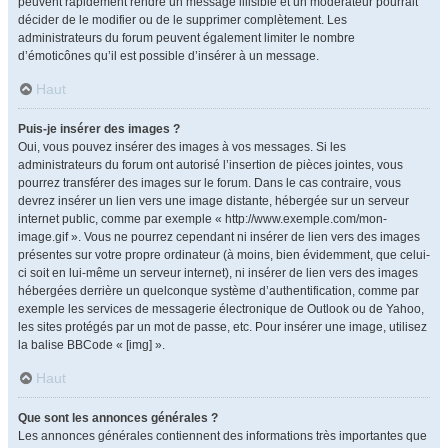
peuvent rapidement rendre un message illisible et un modérateur pourrait
décider de le modifier ou de le supprimer complètement. Les
administrateurs du forum peuvent également limiter le nombre
d’émoticônes qu’il est possible d’insérer à un message.
Haut
Puis-je insérer des images ?
Oui, vous pouvez insérer des images à vos messages. Si les
administrateurs du forum ont autorisé l’insertion de pièces jointes, vous
pourrez transférer des images sur le forum. Dans le cas contraire, vous
devrez insérer un lien vers une image distante, hébergée sur un serveur
internet public, comme par exemple « http://www.exemple.com/mon-
image.gif ». Vous ne pourrez cependant ni insérer de lien vers des images
présentes sur votre propre ordinateur (à moins, bien évidemment, que celui-
ci soit en lui-même un serveur internet), ni insérer de lien vers des images
hébergées derrière un quelconque système d’authentification, comme par
exemple les services de messagerie électronique de Outlook ou de Yahoo,
les sites protégés par un mot de passe, etc. Pour insérer une image, utilisez
la balise BBCode « [img] ».
Haut
Que sont les annonces générales ?
Les annonces générales contiennent des informations très importantes que