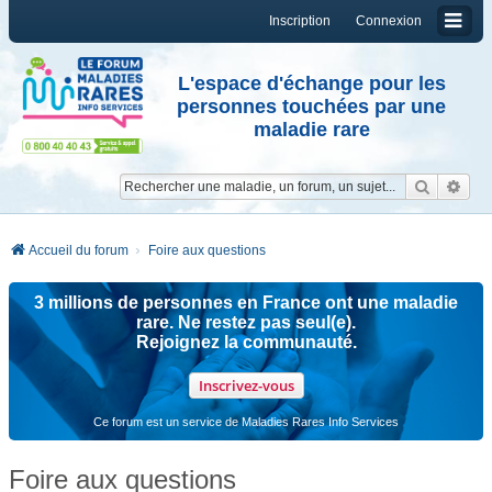
Inscription
Connexion
L'espace d'échange pour les
personnes touchées par une
maladie rare
Reche
Re
Accueil du forum
Foire aux questions
3 millions de personnes en France ont une maladie
rare. Ne restez pas seul(e).
Rejoignez la communauté.
Inscrivez-vous
Ce forum est un service de Maladies Rares Info Services
Foire aux questions