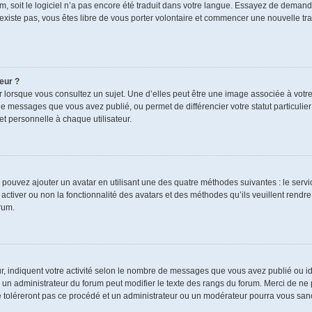
rum, soit le logiciel n’a pas encore été traduit dans votre langue. Essayez de demand
n’existe pas, vous êtes libre de vous porter volontaire et commencer une nouvelle tra
eur ?
r lorsque vous consultez un sujet. Une d’elles peut être une image associée à votr
de messages que vous avez publié, ou permet de différencier votre statut particulie
t personnelle à chaque utilisateur.
s pouvez ajouter un avatar en utilisant une des quatre méthodes suivantes : le servic
ctiver ou non la fonctionnalité des avatars et des méthodes qu’ils veuillent rendre 
rum.
r, indiquent votre activité selon le nombre de messages que vous avez publié ou ide
ul un administrateur du forum peut modifier le texte des rangs du forum. Merci de 
e toléreront pas ce procédé et un administrateur ou un modérateur pourra vous sa