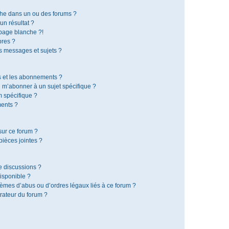
che dans un ou des forums ?
n résultat ?
page blanche ?!
res ?
 messages et sujets ?
is et les abonnements ?
 m’abonner à un sujet spécifique ?
 spécifique ?
ents ?
sur ce forum ?
ièces jointes ?
e discussions ?
disponible ?
lèmes d’abus ou d’ordres légaux liés à ce forum ?
rateur du forum ?