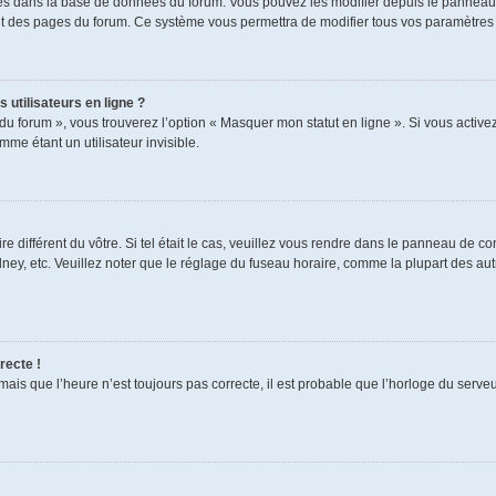
ckés dans la base de données du forum. Vous pouvez les modifier depuis le panneau de
aut des pages du forum. Ce système vous permettra de modifier tous vos paramètres 
 utilisateurs en ligne ?
du forum », vous trouverez l’option « Masquer mon statut en ligne ». Si vous activez
e étant un utilisateur invisible.
re différent du vôtre. Si tel était le cas, veuillez vous rendre dans le panneau de cont
, etc. Veuillez noter que le réglage du fuseau horaire, comme la plupart des autres
recte !
mais que l’heure n’est toujours pas correcte, il est probable que l’horloge du serveur