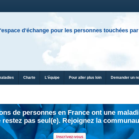
'espace d'échange pour les personnes touchées par
maladies
Charte
L'équipe
Pour aller plus loin
Demander un n
ions de personnes en France ont une maladi
 restez pas seul(e). Rejoignez la communau
Inscrivez-vous