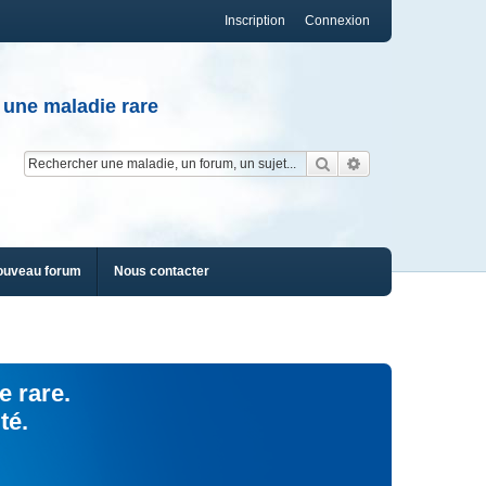
Inscription
Connexion
 une maladie rare
Rechercher
Recherche av
ouveau forum
Nous contacter
e rare.
té.