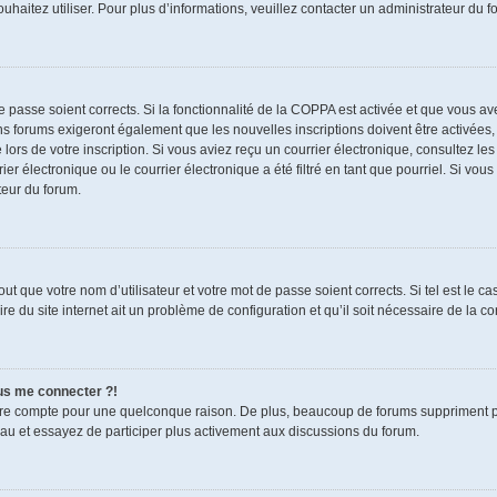
souhaitez utiliser. Pour plus d’informations, veuillez contacter un administrateur du f
de passe soient corrects. Si la fonctionnalité de la COPPA est activée et que vous a
ns forums exigeront également que les nouvelles inscriptions doivent être activées,
 lors de votre inscription. Si vous aviez reçu un courrier électronique, consultez le
électronique ou le courrier électronique a été filtré en tant que pourriel. Si vous
teur du forum.
t que votre nom d’utilisateur et votre mot de passe soient corrects. Si tel est le c
re du site internet ait un problème de configuration et qu’il soit nécessaire de la cor
lus me connecter ?!
tre compte pour une quelconque raison. De plus, beaucoup de forums suppriment pério
eau et essayez de participer plus activement aux discussions du forum.