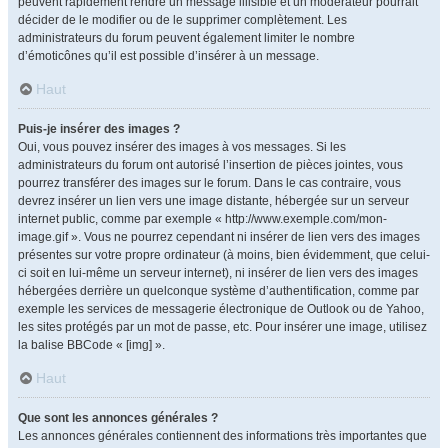
peuvent rapidement rendre un message illisible et un modérateur pourrait
décider de le modifier ou de le supprimer complètement. Les
administrateurs du forum peuvent également limiter le nombre
d’émoticônes qu’il est possible d’insérer à un message.
Haut
Puis-je insérer des images ?
Oui, vous pouvez insérer des images à vos messages. Si les
administrateurs du forum ont autorisé l’insertion de pièces jointes, vous
pourrez transférer des images sur le forum. Dans le cas contraire, vous
devrez insérer un lien vers une image distante, hébergée sur un serveur
internet public, comme par exemple « http://www.exemple.com/mon-
image.gif ». Vous ne pourrez cependant ni insérer de lien vers des images
présentes sur votre propre ordinateur (à moins, bien évidemment, que celui-
ci soit en lui-même un serveur internet), ni insérer de lien vers des images
hébergées derrière un quelconque système d’authentification, comme par
exemple les services de messagerie électronique de Outlook ou de Yahoo,
les sites protégés par un mot de passe, etc. Pour insérer une image, utilisez
la balise BBCode « [img] ».
Haut
Que sont les annonces générales ?
Les annonces générales contiennent des informations très importantes que