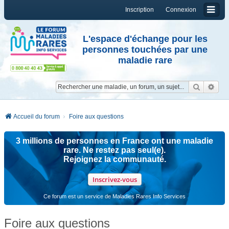
Inscription
Connexion
L'espace d'échange pour les
personnes touchées par une
maladie rare
Reche
Re
Accueil du forum
Foire aux questions
3 millions de personnes en France ont une maladie
rare. Ne restez pas seul(e).
Rejoignez la communauté.
Inscrivez-vous
Ce forum est un service de Maladies Rares Info Services
Foire aux questions