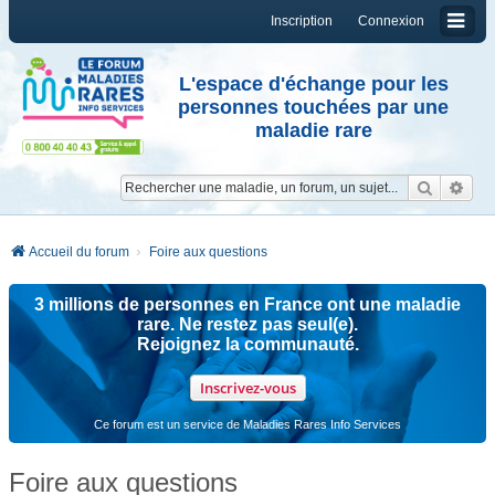
Inscription
Connexion
L'espace d'échange pour les
personnes touchées par une
maladie rare
Reche
Re
Accueil du forum
Foire aux questions
3 millions de personnes en France ont une maladie
rare. Ne restez pas seul(e).
Rejoignez la communauté.
Inscrivez-vous
Ce forum est un service de Maladies Rares Info Services
Foire aux questions