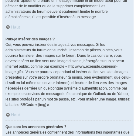
peuvent rapidement rendre un message illisible et un modérateur pourrait
décider de le modifier ou de le supprimer complètement. Les
administrateurs du forum peuvent également limiter le nombre
d’émoticônes qu’il est possible d’insérer à un message.
Haut
Puis-je insérer des images ?
Oui, vous pouvez insérer des images à vos messages. Si les
administrateurs du forum ont autorisé l’insertion de pièces jointes, vous
pourrez transférer des images sur le forum. Dans le cas contraire, vous
devrez insérer un lien vers une image distante, hébergée sur un serveur
internet public, comme par exemple « http://www.exemple.com/mon-
image.gif ». Vous ne pourrez cependant ni insérer de lien vers des images
présentes sur votre propre ordinateur (à moins, bien évidemment, que celui-
ci soit en lui-même un serveur internet), ni insérer de lien vers des images
hébergées derrière un quelconque système d’authentification, comme par
exemple les services de messagerie électronique de Outlook ou de Yahoo,
les sites protégés par un mot de passe, etc. Pour insérer une image, utilisez
la balise BBCode « [img] ».
Haut
Que sont les annonces générales ?
Les annonces générales contiennent des informations très importantes que