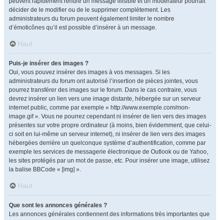
peuvent rapidement rendre un message illisible et un modérateur pourrait
décider de le modifier ou de le supprimer complètement. Les
administrateurs du forum peuvent également limiter le nombre
d’émoticônes qu’il est possible d’insérer à un message.
Haut
Puis-je insérer des images ?
Oui, vous pouvez insérer des images à vos messages. Si les
administrateurs du forum ont autorisé l’insertion de pièces jointes, vous
pourrez transférer des images sur le forum. Dans le cas contraire, vous
devrez insérer un lien vers une image distante, hébergée sur un serveur
internet public, comme par exemple « http://www.exemple.com/mon-
image.gif ». Vous ne pourrez cependant ni insérer de lien vers des images
présentes sur votre propre ordinateur (à moins, bien évidemment, que celui-
ci soit en lui-même un serveur internet), ni insérer de lien vers des images
hébergées derrière un quelconque système d’authentification, comme par
exemple les services de messagerie électronique de Outlook ou de Yahoo,
les sites protégés par un mot de passe, etc. Pour insérer une image, utilisez
la balise BBCode « [img] ».
Haut
Que sont les annonces générales ?
Les annonces générales contiennent des informations très importantes que