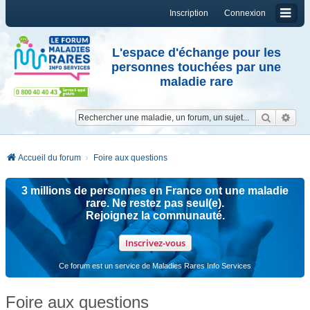
Inscription
Connexion
L'espace d'échange pour les
personnes touchées par une
maladie rare
Reche
Re
Accueil du forum
Foire aux questions
3 millions de personnes en France ont une maladie
rare. Ne restez pas seul(e).
Rejoignez la communauté.
Inscrivez-vous
Ce forum est un service de Maladies Rares Info Services
Foire aux questions