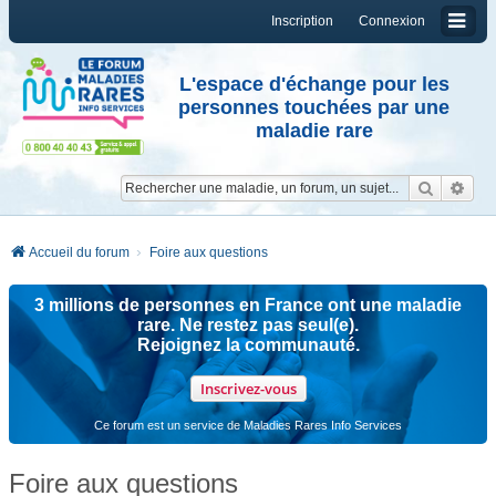
Inscription
Connexion
L'espace d'échange pour les
personnes touchées par une
maladie rare
Reche
Re
Accueil du forum
Foire aux questions
3 millions de personnes en France ont une maladie
rare. Ne restez pas seul(e).
Rejoignez la communauté.
Inscrivez-vous
Ce forum est un service de Maladies Rares Info Services
Foire aux questions