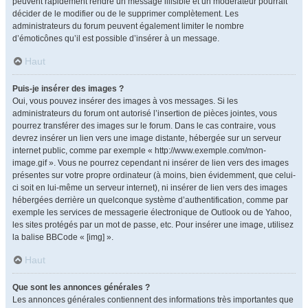
peuvent rapidement rendre un message illisible et un modérateur pourrait
décider de le modifier ou de le supprimer complètement. Les
administrateurs du forum peuvent également limiter le nombre
d’émoticônes qu’il est possible d’insérer à un message.
Haut
Puis-je insérer des images ?
Oui, vous pouvez insérer des images à vos messages. Si les
administrateurs du forum ont autorisé l’insertion de pièces jointes, vous
pourrez transférer des images sur le forum. Dans le cas contraire, vous
devrez insérer un lien vers une image distante, hébergée sur un serveur
internet public, comme par exemple « http://www.exemple.com/mon-
image.gif ». Vous ne pourrez cependant ni insérer de lien vers des images
présentes sur votre propre ordinateur (à moins, bien évidemment, que celui-
ci soit en lui-même un serveur internet), ni insérer de lien vers des images
hébergées derrière un quelconque système d’authentification, comme par
exemple les services de messagerie électronique de Outlook ou de Yahoo,
les sites protégés par un mot de passe, etc. Pour insérer une image, utilisez
la balise BBCode « [img] ».
Haut
Que sont les annonces générales ?
Les annonces générales contiennent des informations très importantes que