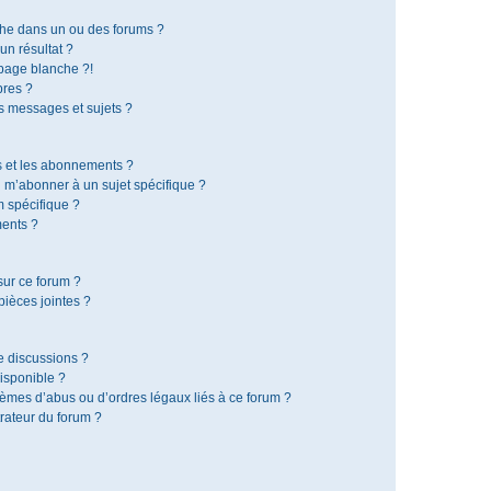
che dans un ou des forums ?
n résultat ?
page blanche ?!
res ?
 messages et sujets ?
is et les abonnements ?
 m’abonner à un sujet spécifique ?
 spécifique ?
ents ?
sur ce forum ?
ièces jointes ?
e discussions ?
disponible ?
lèmes d’abus ou d’ordres légaux liés à ce forum ?
rateur du forum ?