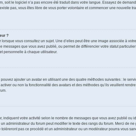
rum, soit le logiciel n’a pas encore été traduit dans votre langue. Essayez de demand
n’existe pas, vous êtes libre de vous porter volontaire et commencer une nouvelle tra
eur ?
r lorsque vous consultez un sujet. Une d’elles peut être une image associée à votr
de messages que vous avez publié, ou permet de différencier votre statut particulie
t personnelle à chaque utilisateur.
s pouvez ajouter un avatar en utilisant une des quatre méthodes suivantes : le servic
ctiver ou non la fonctionnalité des avatars et des méthodes qu’ils veuillent rendre 
rum.
r, indiquent votre activité selon le nombre de messages que vous avez publié ou ide
ul un administrateur du forum peut modifier le texte des rangs du forum. Merci de 
e toléreront pas ce procédé et un administrateur ou un modérateur pourra vous sa