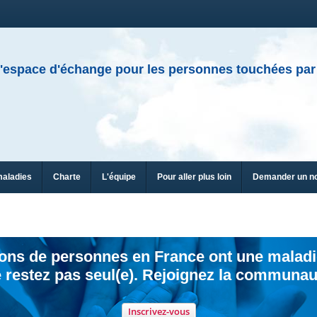
'espace d'échange pour les personnes touchées par
maladies
Charte
L'équipe
Pour aller plus loin
Demander un n
ions de personnes en France ont une maladi
 restez pas seul(e). Rejoignez la communau
Inscrivez-vous