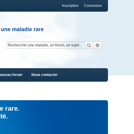
Inscription
Connexion
 une maladie rare
Rechercher
Recherche av
ouveau forum
Nous contacter
e rare.
té.