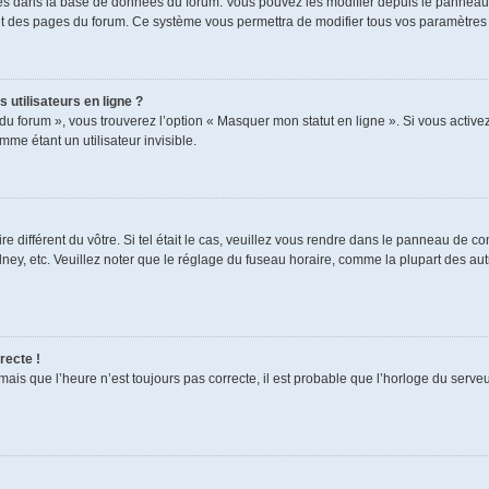
ckés dans la base de données du forum. Vous pouvez les modifier depuis le panneau de
aut des pages du forum. Ce système vous permettra de modifier tous vos paramètres 
 utilisateurs en ligne ?
du forum », vous trouverez l’option « Masquer mon statut en ligne ». Si vous activez
e étant un utilisateur invisible.
re différent du vôtre. Si tel était le cas, veuillez vous rendre dans le panneau de cont
, etc. Veuillez noter que le réglage du fuseau horaire, comme la plupart des autres
recte !
mais que l’heure n’est toujours pas correcte, il est probable que l’horloge du serveur