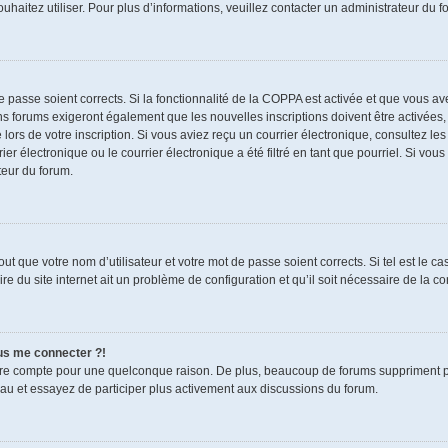
souhaitez utiliser. Pour plus d’informations, veuillez contacter un administrateur du f
de passe soient corrects. Si la fonctionnalité de la COPPA est activée et que vous a
ns forums exigeront également que les nouvelles inscriptions doivent être activées,
 lors de votre inscription. Si vous aviez reçu un courrier électronique, consultez le
électronique ou le courrier électronique a été filtré en tant que pourriel. Si vous
teur du forum.
t que votre nom d’utilisateur et votre mot de passe soient corrects. Si tel est le c
re du site internet ait un problème de configuration et qu’il soit nécessaire de la cor
lus me connecter ?!
tre compte pour une quelconque raison. De plus, beaucoup de forums suppriment pério
eau et essayez de participer plus activement aux discussions du forum.