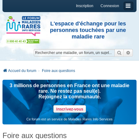
Inscription
Connexion
L'espace d'échange pour les
personnes touchées par une
maladie rare
Reche
Re
Accueil du forum
Foire aux questions
3 millions de personnes en France ont une maladie
rare. Ne restez pas seul(e).
Rejoignez la communauté.
Inscrivez-vous
Ce forum est un service de Maladies Rares Info Services
Foire aux questions