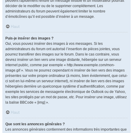
peuvent rapidement rendre un message illisible et un modérateur pourrait
décider de le modifier ou de le supprimer complètement. Les
administrateurs du forum peuvent également limiter le nombre
d’émoticônes qu’il est possible d’insérer à un message.
Haut
Puis-je insérer des images ?
Oui, vous pouvez insérer des images à vos messages. Si les
administrateurs du forum ont autorisé l’insertion de pièces jointes, vous
pourrez transférer des images sur le forum. Dans le cas contraire, vous
devrez insérer un lien vers une image distante, hébergée sur un serveur
internet public, comme par exemple « http://www.exemple.com/mon-
image.gif ». Vous ne pourrez cependant ni insérer de lien vers des images
présentes sur votre propre ordinateur (à moins, bien évidemment, que celui-
ci soit en lui-même un serveur internet), ni insérer de lien vers des images
hébergées derrière un quelconque système d’authentification, comme par
exemple les services de messagerie électronique de Outlook ou de Yahoo,
les sites protégés par un mot de passe, etc. Pour insérer une image, utilisez
la balise BBCode « [img] ».
Haut
Que sont les annonces générales ?
Les annonces générales contiennent des informations très importantes que