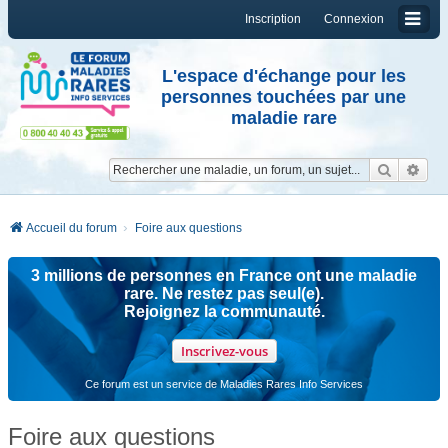
Inscription
Connexion
L'espace d'échange pour les
personnes touchées par une
maladie rare
Reche
Re
Accueil du forum
Foire aux questions
3 millions de personnes en France ont une maladie
rare. Ne restez pas seul(e).
Rejoignez la communauté.
Inscrivez-vous
Ce forum est un service de Maladies Rares Info Services
Foire aux questions