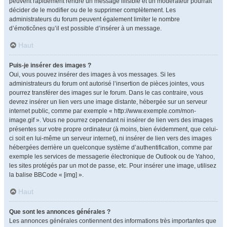
peuvent rapidement rendre un message illisible et un modérateur pourrait
décider de le modifier ou de le supprimer complètement. Les
administrateurs du forum peuvent également limiter le nombre
d’émoticônes qu’il est possible d’insérer à un message.
Haut
Puis-je insérer des images ?
Oui, vous pouvez insérer des images à vos messages. Si les
administrateurs du forum ont autorisé l’insertion de pièces jointes, vous
pourrez transférer des images sur le forum. Dans le cas contraire, vous
devrez insérer un lien vers une image distante, hébergée sur un serveur
internet public, comme par exemple « http://www.exemple.com/mon-
image.gif ». Vous ne pourrez cependant ni insérer de lien vers des images
présentes sur votre propre ordinateur (à moins, bien évidemment, que celui-
ci soit en lui-même un serveur internet), ni insérer de lien vers des images
hébergées derrière un quelconque système d’authentification, comme par
exemple les services de messagerie électronique de Outlook ou de Yahoo,
les sites protégés par un mot de passe, etc. Pour insérer une image, utilisez
la balise BBCode « [img] ».
Haut
Que sont les annonces générales ?
Les annonces générales contiennent des informations très importantes que