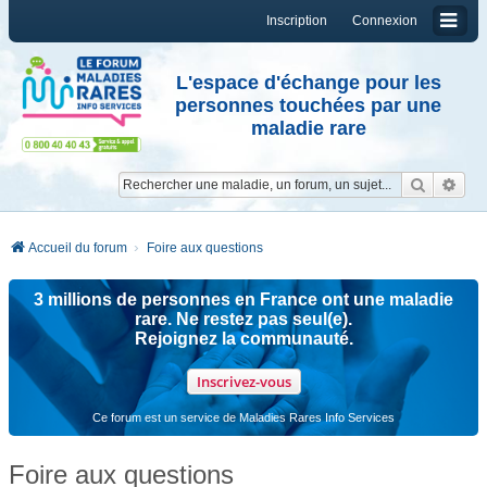
Inscription
Connexion
L'espace d'échange pour les
personnes touchées par une
maladie rare
Reche
Re
Accueil du forum
Foire aux questions
3 millions de personnes en France ont une maladie
rare. Ne restez pas seul(e).
Rejoignez la communauté.
Inscrivez-vous
Ce forum est un service de Maladies Rares Info Services
Foire aux questions