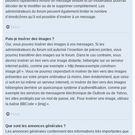
peuvent rapidement rendre un message illisible et un modérateur pourrait
décider de le modifier ou de le supprimer complètement. Les
administrateurs du forum peuvent également limiter le nombre
d’émoticônes qu’il est possible d’insérer à un message.
Haut
Puis-je insérer des images ?
Oui, vous pouvez insérer des images à vos messages. Si les
administrateurs du forum ont autorisé l’insertion de pièces jointes, vous
pourrez transférer des images sur le forum. Dans le cas contraire, vous
devrez insérer un lien vers une image distante, hébergée sur un serveur
internet public, comme par exemple « http://www.exemple.com/mon-
image.gif ». Vous ne pourrez cependant ni insérer de lien vers des images
présentes sur votre propre ordinateur (à moins, bien évidemment, que celui-
ci soit en lui-même un serveur internet), ni insérer de lien vers des images
hébergées derrière un quelconque système d’authentification, comme par
exemple les services de messagerie électronique de Outlook ou de Yahoo,
les sites protégés par un mot de passe, etc. Pour insérer une image, utilisez
la balise BBCode « [img] ».
Haut
Que sont les annonces générales ?
Les annonces générales contiennent des informations très importantes que