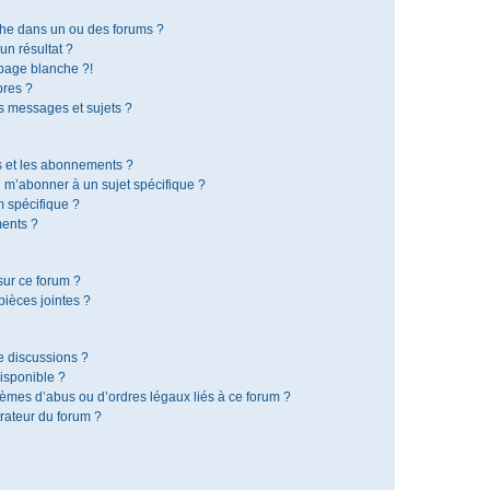
che dans un ou des forums ?
n résultat ?
page blanche ?!
res ?
 messages et sujets ?
is et les abonnements ?
 m’abonner à un sujet spécifique ?
 spécifique ?
ents ?
sur ce forum ?
ièces jointes ?
e discussions ?
disponible ?
lèmes d’abus ou d’ordres légaux liés à ce forum ?
rateur du forum ?