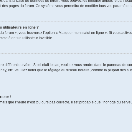
ckés dans la base de données du forum. Vous pouvez les modifier depuis le panneau de
aut des pages du forum. Ce système vous permettra de modifier tous vos paramètres 
 utilisateurs en ligne ?
du forum », vous trouverez l’option « Masquer mon statut en ligne ». Si vous activez
e étant un utilisateur invisible.
re différent du vôtre. Si tel était le cas, veuillez vous rendre dans le panneau de cont
, etc. Veuillez noter que le réglage du fuseau horaire, comme la plupart des autres
recte !
mais que l’heure n’est toujours pas correcte, il est probable que l’horloge du serveur