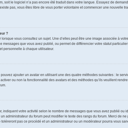
rum, soit le logiciel n’a pas encore été traduit dans votre langue. Essayez de demand
n’existe pas, vous êtes libre de vous porter volontaire et commencer une nouvelle tra
eur ?
r lorsque vous consultez un sujet. Une d’elles peut être une image associée à votr
de messages que vous avez publié, ou permet de différencier votre statut particulie
t personnelle à chaque utilisateur.
s pouvez ajouter un avatar en utilisant une des quatre méthodes suivantes : le servic
ctiver ou non la fonctionnalité des avatars et des méthodes qu’ils veuillent rendre 
rum.
r, indiquent votre activité selon le nombre de messages que vous avez publié ou ide
ul un administrateur du forum peut modifier le texte des rangs du forum. Merci de 
e toléreront pas ce procédé et un administrateur ou un modérateur pourra vous sa