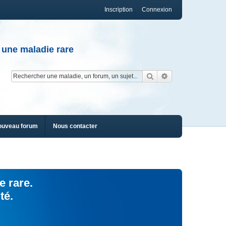
Inscription
Connexion
 une maladie rare
Rechercher
Recherche av
ouveau forum
Nous contacter
e rare.
té.