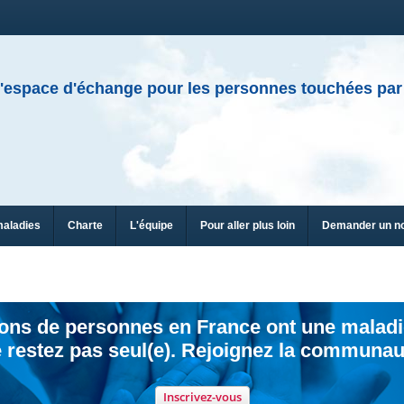
'espace d'échange pour les personnes touchées par
maladies
Charte
L'équipe
Pour aller plus loin
Demander un n
ions de personnes en France ont une maladi
 restez pas seul(e). Rejoignez la communau
Inscrivez-vous