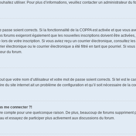
souhaitez utiliser. Pour plus d’informations, veuillez contacter un administrateur du f
de passe soient corrects. Si la fonctionnalité de la COPPA est activée et que vous a
ns forums exigeront également que les nouvelles inscriptions doivent être activées,
 lors de votre inscription. Si vous aviez reçu un courrier électronique, consultez le
électronique ou le courrier électronique a été filtré en tant que pourriel. Si vous
teur du forum.
t que votre nom d’utilisateur et votre mot de passe soient corrects. Si tel est le c
re du site internet ait un problème de configuration et qu’il soit nécessaire de la cor
lus me connecter ?!
tre compte pour une quelconque raison. De plus, beaucoup de forums suppriment pério
eau et essayez de participer plus activement aux discussions du forum.