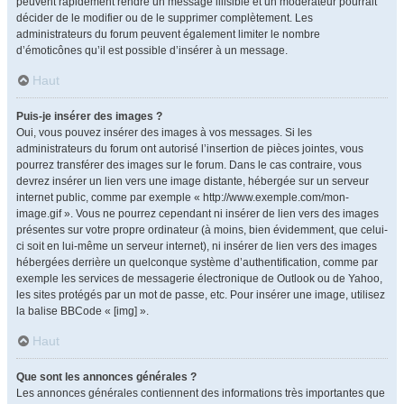
peuvent rapidement rendre un message illisible et un modérateur pourrait
décider de le modifier ou de le supprimer complètement. Les
administrateurs du forum peuvent également limiter le nombre
d’émoticônes qu’il est possible d’insérer à un message.
Haut
Puis-je insérer des images ?
Oui, vous pouvez insérer des images à vos messages. Si les
administrateurs du forum ont autorisé l’insertion de pièces jointes, vous
pourrez transférer des images sur le forum. Dans le cas contraire, vous
devrez insérer un lien vers une image distante, hébergée sur un serveur
internet public, comme par exemple « http://www.exemple.com/mon-
image.gif ». Vous ne pourrez cependant ni insérer de lien vers des images
présentes sur votre propre ordinateur (à moins, bien évidemment, que celui-
ci soit en lui-même un serveur internet), ni insérer de lien vers des images
hébergées derrière un quelconque système d’authentification, comme par
exemple les services de messagerie électronique de Outlook ou de Yahoo,
les sites protégés par un mot de passe, etc. Pour insérer une image, utilisez
la balise BBCode « [img] ».
Haut
Que sont les annonces générales ?
Les annonces générales contiennent des informations très importantes que