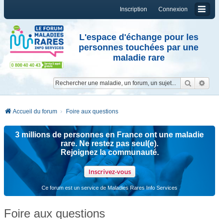
Inscription
Connexion
L'espace d'échange pour les
personnes touchées par une
maladie rare
Reche
Re
Accueil du forum
Foire aux questions
3 millions de personnes en France ont une maladie
rare. Ne restez pas seul(e).
Rejoignez la communauté.
Inscrivez-vous
Ce forum est un service de Maladies Rares Info Services
Foire aux questions