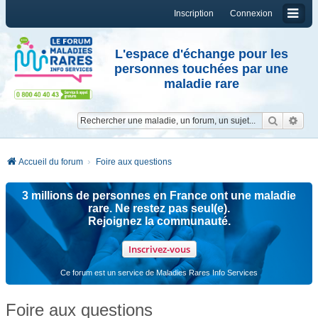
Inscription
Connexion
L'espace d'échange pour les
personnes touchées par une
maladie rare
Reche
Re
Accueil du forum
Foire aux questions
3 millions de personnes en France ont une maladie
rare. Ne restez pas seul(e).
Rejoignez la communauté.
Inscrivez-vous
Ce forum est un service de Maladies Rares Info Services
Foire aux questions