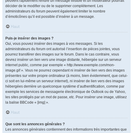
peuvent rapidement rendre un message illisible et un modérateur pourrait
décider de le modifier ou de le supprimer complètement. Les
administrateurs du forum peuvent également limiter le nombre
d’émoticônes qu’il est possible d’insérer à un message.
Haut
Puis-je insérer des images ?
Oui, vous pouvez insérer des images à vos messages. Si les
administrateurs du forum ont autorisé l’insertion de pièces jointes, vous
pourrez transférer des images sur le forum. Dans le cas contraire, vous
devrez insérer un lien vers une image distante, hébergée sur un serveur
internet public, comme par exemple « http://www.exemple.com/mon-
image.gif ». Vous ne pourrez cependant ni insérer de lien vers des images
présentes sur votre propre ordinateur (à moins, bien évidemment, que celui-
ci soit en lui-même un serveur internet), ni insérer de lien vers des images
hébergées derrière un quelconque système d’authentification, comme par
exemple les services de messagerie électronique de Outlook ou de Yahoo,
les sites protégés par un mot de passe, etc. Pour insérer une image, utilisez
la balise BBCode « [img] ».
Haut
Que sont les annonces générales ?
Les annonces générales contiennent des informations très importantes que