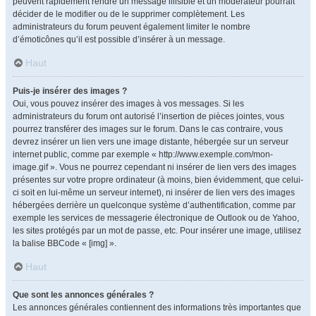
peuvent rapidement rendre un message illisible et un modérateur pourrait
décider de le modifier ou de le supprimer complètement. Les
administrateurs du forum peuvent également limiter le nombre
d’émoticônes qu’il est possible d’insérer à un message.
Haut
Puis-je insérer des images ?
Oui, vous pouvez insérer des images à vos messages. Si les
administrateurs du forum ont autorisé l’insertion de pièces jointes, vous
pourrez transférer des images sur le forum. Dans le cas contraire, vous
devrez insérer un lien vers une image distante, hébergée sur un serveur
internet public, comme par exemple « http://www.exemple.com/mon-
image.gif ». Vous ne pourrez cependant ni insérer de lien vers des images
présentes sur votre propre ordinateur (à moins, bien évidemment, que celui-
ci soit en lui-même un serveur internet), ni insérer de lien vers des images
hébergées derrière un quelconque système d’authentification, comme par
exemple les services de messagerie électronique de Outlook ou de Yahoo,
les sites protégés par un mot de passe, etc. Pour insérer une image, utilisez
la balise BBCode « [img] ».
Haut
Que sont les annonces générales ?
Les annonces générales contiennent des informations très importantes que