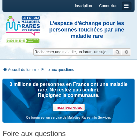
Inscription
Connexion
L'espace d'échange pour les
personnes touchées par une
maladie rare
Reche
Re
Accueil du forum
Foire aux questions
3 millions de personnes en France ont une maladie
rare. Ne restez pas seul(e).
Rejoignez la communauté.
Inscrivez-vous
Ce forum est un service de Maladies Rares Info Services
Foire aux questions