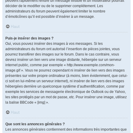
peuvent rapidement rendre un message illisible et un modérateur pourrait
décider de le modifier ou de le supprimer complètement. Les
administrateurs du forum peuvent également limiter le nombre
d’émoticônes qu’il est possible d’insérer à un message.
Haut
Puis-je insérer des images ?
Oui, vous pouvez insérer des images à vos messages. Si les
administrateurs du forum ont autorisé l’insertion de pièces jointes, vous
pourrez transférer des images sur le forum. Dans le cas contraire, vous
devrez insérer un lien vers une image distante, hébergée sur un serveur
internet public, comme par exemple « http://www.exemple.com/mon-
image.gif ». Vous ne pourrez cependant ni insérer de lien vers des images
présentes sur votre propre ordinateur (à moins, bien évidemment, que celui-
ci soit en lui-même un serveur internet), ni insérer de lien vers des images
hébergées derrière un quelconque système d’authentification, comme par
exemple les services de messagerie électronique de Outlook ou de Yahoo,
les sites protégés par un mot de passe, etc. Pour insérer une image, utilisez
la balise BBCode « [img] ».
Haut
Que sont les annonces générales ?
Les annonces générales contiennent des informations très importantes que