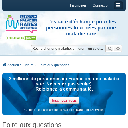
Inscription
Connexion
L'espace d'échange pour les
personnes touchées par une
maladie rare
Reche
Re
Accueil du forum
Foire aux questions
3 millions de personnes en France ont une maladie
rare. Ne restez pas seul(e).
Rejoignez la communauté.
Inscrivez-vous
Ce forum est un service de Maladies Rares Info Services
Foire aux questions