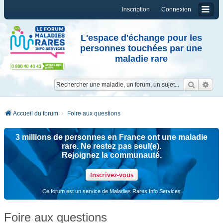
Inscription
Connexion
L'espace d'échange pour les
personnes touchées par une
maladie rare
Reche
Re
Accueil du forum
Foire aux questions
3 millions de personnes en France ont une maladie
rare. Ne restez pas seul(e).
Rejoignez la communauté.
Inscrivez-vous
Ce forum est un service de Maladies Rares Info Services
Foire aux questions