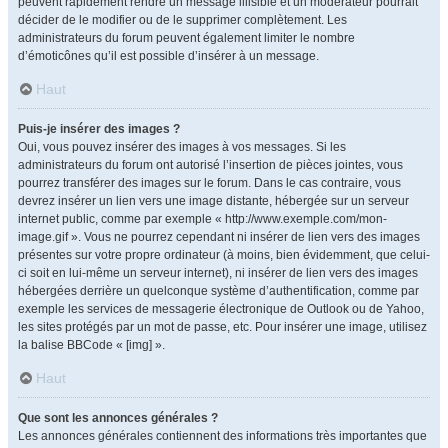
peuvent rapidement rendre un message illisible et un modérateur pourrait
décider de le modifier ou de le supprimer complètement. Les
administrateurs du forum peuvent également limiter le nombre
d’émoticônes qu’il est possible d’insérer à un message.
Haut
Puis-je insérer des images ?
Oui, vous pouvez insérer des images à vos messages. Si les
administrateurs du forum ont autorisé l’insertion de pièces jointes, vous
pourrez transférer des images sur le forum. Dans le cas contraire, vous
devrez insérer un lien vers une image distante, hébergée sur un serveur
internet public, comme par exemple « http://www.exemple.com/mon-
image.gif ». Vous ne pourrez cependant ni insérer de lien vers des images
présentes sur votre propre ordinateur (à moins, bien évidemment, que celui-
ci soit en lui-même un serveur internet), ni insérer de lien vers des images
hébergées derrière un quelconque système d’authentification, comme par
exemple les services de messagerie électronique de Outlook ou de Yahoo,
les sites protégés par un mot de passe, etc. Pour insérer une image, utilisez
la balise BBCode « [img] ».
Haut
Que sont les annonces générales ?
Les annonces générales contiennent des informations très importantes que