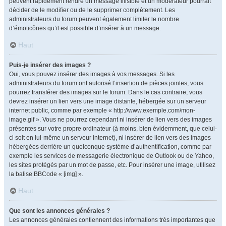
peuvent rapidement rendre un message illisible et un modérateur pourrait
décider de le modifier ou de le supprimer complètement. Les
administrateurs du forum peuvent également limiter le nombre
d’émoticônes qu’il est possible d’insérer à un message.
Haut
Puis-je insérer des images ?
Oui, vous pouvez insérer des images à vos messages. Si les
administrateurs du forum ont autorisé l’insertion de pièces jointes, vous
pourrez transférer des images sur le forum. Dans le cas contraire, vous
devrez insérer un lien vers une image distante, hébergée sur un serveur
internet public, comme par exemple « http://www.exemple.com/mon-
image.gif ». Vous ne pourrez cependant ni insérer de lien vers des images
présentes sur votre propre ordinateur (à moins, bien évidemment, que celui-
ci soit en lui-même un serveur internet), ni insérer de lien vers des images
hébergées derrière un quelconque système d’authentification, comme par
exemple les services de messagerie électronique de Outlook ou de Yahoo,
les sites protégés par un mot de passe, etc. Pour insérer une image, utilisez
la balise BBCode « [img] ».
Haut
Que sont les annonces générales ?
Les annonces générales contiennent des informations très importantes que