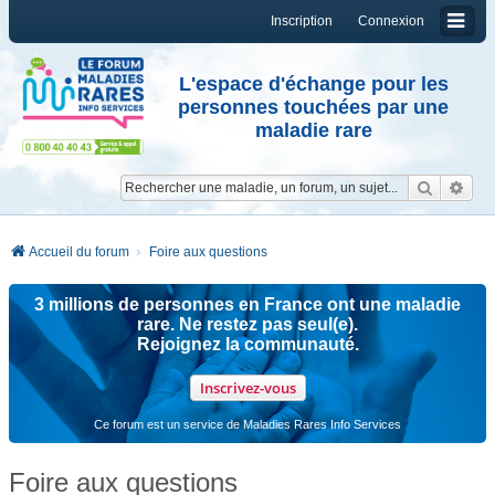
Inscription
Connexion
L'espace d'échange pour les
personnes touchées par une
maladie rare
Reche
Re
Accueil du forum
Foire aux questions
3 millions de personnes en France ont une maladie
rare. Ne restez pas seul(e).
Rejoignez la communauté.
Inscrivez-vous
Ce forum est un service de Maladies Rares Info Services
Foire aux questions