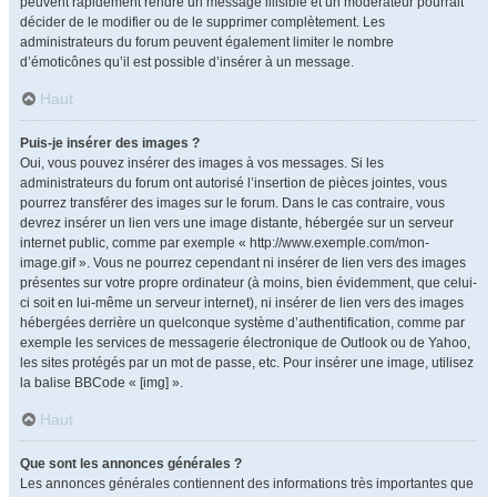
peuvent rapidement rendre un message illisible et un modérateur pourrait
décider de le modifier ou de le supprimer complètement. Les
administrateurs du forum peuvent également limiter le nombre
d’émoticônes qu’il est possible d’insérer à un message.
Haut
Puis-je insérer des images ?
Oui, vous pouvez insérer des images à vos messages. Si les
administrateurs du forum ont autorisé l’insertion de pièces jointes, vous
pourrez transférer des images sur le forum. Dans le cas contraire, vous
devrez insérer un lien vers une image distante, hébergée sur un serveur
internet public, comme par exemple « http://www.exemple.com/mon-
image.gif ». Vous ne pourrez cependant ni insérer de lien vers des images
présentes sur votre propre ordinateur (à moins, bien évidemment, que celui-
ci soit en lui-même un serveur internet), ni insérer de lien vers des images
hébergées derrière un quelconque système d’authentification, comme par
exemple les services de messagerie électronique de Outlook ou de Yahoo,
les sites protégés par un mot de passe, etc. Pour insérer une image, utilisez
la balise BBCode « [img] ».
Haut
Que sont les annonces générales ?
Les annonces générales contiennent des informations très importantes que