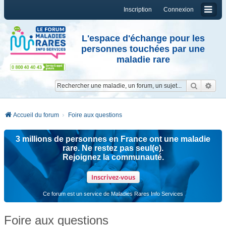
Inscription
Connexion
L'espace d'échange pour les
personnes touchées par une
maladie rare
Reche
Re
Accueil du forum
Foire aux questions
3 millions de personnes en France ont une maladie
rare. Ne restez pas seul(e).
Rejoignez la communauté.
Inscrivez-vous
Ce forum est un service de Maladies Rares Info Services
Foire aux questions