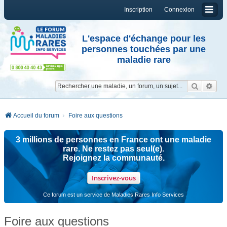
Inscription
Connexion
L'espace d'échange pour les
personnes touchées par une
maladie rare
Reche
Re
Accueil du forum
Foire aux questions
3 millions de personnes en France ont une maladie
rare. Ne restez pas seul(e).
Rejoignez la communauté.
Inscrivez-vous
Ce forum est un service de Maladies Rares Info Services
Foire aux questions