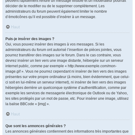
peuvent rapidement rendre un message illisible et un modérateur pourrait
décider de le modifier ou de le supprimer complètement. Les
administrateurs du forum peuvent également limiter le nombre
d’émoticônes qu’il est possible d’insérer à un message.
Haut
Puis-je insérer des images ?
Oui, vous pouvez insérer des images à vos messages. Si les
administrateurs du forum ont autorisé l’insertion de pièces jointes, vous
pourrez transférer des images sur le forum. Dans le cas contraire, vous
devrez insérer un lien vers une image distante, hébergée sur un serveur
internet public, comme par exemple « http://www.exemple.com/mon-
image.gif ». Vous ne pourrez cependant ni insérer de lien vers des images
présentes sur votre propre ordinateur (à moins, bien évidemment, que celui-
ci soit en lui-même un serveur internet), ni insérer de lien vers des images
hébergées derrière un quelconque système d’authentification, comme par
exemple les services de messagerie électronique de Outlook ou de Yahoo,
les sites protégés par un mot de passe, etc. Pour insérer une image, utilisez
la balise BBCode « [img] ».
Haut
Que sont les annonces générales ?
Les annonces générales contiennent des informations très importantes que