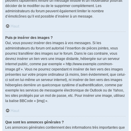
peuvent rapidement rendre un message illisible et un modérateur pourrait
décider de le modifier ou de le supprimer complètement. Les
administrateurs du forum peuvent également limiter le nombre
d’émoticônes qu’il est possible d’insérer à un message.
Haut
Puis-je insérer des images ?
Oui, vous pouvez insérer des images à vos messages. Si les
administrateurs du forum ont autorisé l’insertion de pièces jointes, vous
pourrez transférer des images sur le forum. Dans le cas contraire, vous
devrez insérer un lien vers une image distante, hébergée sur un serveur
internet public, comme par exemple « http://www.exemple.com/mon-
image.gif ». Vous ne pourrez cependant ni insérer de lien vers des images
présentes sur votre propre ordinateur (à moins, bien évidemment, que celui-
ci soit en lui-même un serveur internet), ni insérer de lien vers des images
hébergées derrière un quelconque système d’authentification, comme par
exemple les services de messagerie électronique de Outlook ou de Yahoo,
les sites protégés par un mot de passe, etc. Pour insérer une image, utilisez
la balise BBCode « [img] ».
Haut
Que sont les annonces générales ?
Les annonces générales contiennent des informations très importantes que