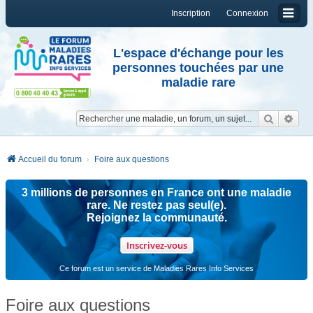
Inscription
Connexion
L'espace d'échange pour les
personnes touchées par une
maladie rare
Reche
Re
Accueil du forum
Foire aux questions
3 millions de personnes en France ont une maladie
rare. Ne restez pas seul(e).
Rejoignez la communauté.
Inscrivez-vous
Ce forum est un service de Maladies Rares Info Services
Foire aux questions