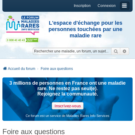
Inscription
Connexion
L'espace d'échange pour les
personnes touchées par une
maladie rare
Reche
Re
Accueil du forum
Foire aux questions
3 millions de personnes en France ont une maladie
rare. Ne restez pas seul(e).
Rejoignez la communauté.
Inscrivez-vous
Ce forum est un service de Maladies Rares Info Services
Foire aux questions