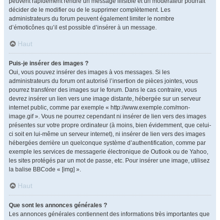
peuvent rapidement rendre un message illisible et un modérateur pourrait
décider de le modifier ou de le supprimer complètement. Les
administrateurs du forum peuvent également limiter le nombre
d’émoticônes qu’il est possible d’insérer à un message.
Haut
Puis-je insérer des images ?
Oui, vous pouvez insérer des images à vos messages. Si les
administrateurs du forum ont autorisé l’insertion de pièces jointes, vous
pourrez transférer des images sur le forum. Dans le cas contraire, vous
devrez insérer un lien vers une image distante, hébergée sur un serveur
internet public, comme par exemple « http://www.exemple.com/mon-
image.gif ». Vous ne pourrez cependant ni insérer de lien vers des images
présentes sur votre propre ordinateur (à moins, bien évidemment, que celui-
ci soit en lui-même un serveur internet), ni insérer de lien vers des images
hébergées derrière un quelconque système d’authentification, comme par
exemple les services de messagerie électronique de Outlook ou de Yahoo,
les sites protégés par un mot de passe, etc. Pour insérer une image, utilisez
la balise BBCode « [img] ».
Haut
Que sont les annonces générales ?
Les annonces générales contiennent des informations très importantes que