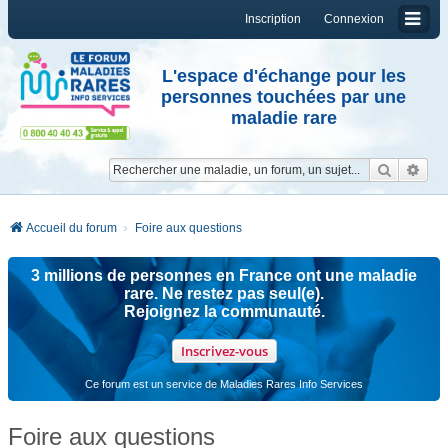
Inscription
Connexion
L'espace d'échange pour les
personnes touchées par une
maladie rare
Reche
Re
Accueil du forum
Foire aux questions
3 millions de personnes en France ont une maladie
rare. Ne restez pas seul(e).
Rejoignez la communauté.
Inscrivez-vous
Ce forum est un service de Maladies Rares Info Services
Foire aux questions