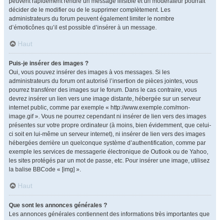
peuvent rapidement rendre un message illisible et un modérateur pourrait
décider de le modifier ou de le supprimer complètement. Les
administrateurs du forum peuvent également limiter le nombre
d’émoticônes qu’il est possible d’insérer à un message.
Haut
Puis-je insérer des images ?
Oui, vous pouvez insérer des images à vos messages. Si les
administrateurs du forum ont autorisé l’insertion de pièces jointes, vous
pourrez transférer des images sur le forum. Dans le cas contraire, vous
devrez insérer un lien vers une image distante, hébergée sur un serveur
internet public, comme par exemple « http://www.exemple.com/mon-
image.gif ». Vous ne pourrez cependant ni insérer de lien vers des images
présentes sur votre propre ordinateur (à moins, bien évidemment, que celui-
ci soit en lui-même un serveur internet), ni insérer de lien vers des images
hébergées derrière un quelconque système d’authentification, comme par
exemple les services de messagerie électronique de Outlook ou de Yahoo,
les sites protégés par un mot de passe, etc. Pour insérer une image, utilisez
la balise BBCode « [img] ».
Haut
Que sont les annonces générales ?
Les annonces générales contiennent des informations très importantes que