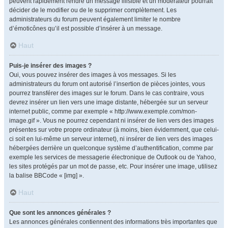
peuvent rapidement rendre un message illisible et un modérateur pourrait
décider de le modifier ou de le supprimer complètement. Les
administrateurs du forum peuvent également limiter le nombre
d’émoticônes qu’il est possible d’insérer à un message.
Haut
Puis-je insérer des images ?
Oui, vous pouvez insérer des images à vos messages. Si les
administrateurs du forum ont autorisé l’insertion de pièces jointes, vous
pourrez transférer des images sur le forum. Dans le cas contraire, vous
devrez insérer un lien vers une image distante, hébergée sur un serveur
internet public, comme par exemple « http://www.exemple.com/mon-
image.gif ». Vous ne pourrez cependant ni insérer de lien vers des images
présentes sur votre propre ordinateur (à moins, bien évidemment, que celui-
ci soit en lui-même un serveur internet), ni insérer de lien vers des images
hébergées derrière un quelconque système d’authentification, comme par
exemple les services de messagerie électronique de Outlook ou de Yahoo,
les sites protégés par un mot de passe, etc. Pour insérer une image, utilisez
la balise BBCode « [img] ».
Haut
Que sont les annonces générales ?
Les annonces générales contiennent des informations très importantes que