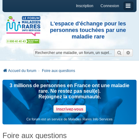
Inscription
Connexion
L'espace d'échange pour les
personnes touchées par une
maladie rare
Reche
Re
Accueil du forum
Foire aux questions
3 millions de personnes en France ont une maladie
rare. Ne restez pas seul(e).
Rejoignez la communauté.
Inscrivez-vous
Ce forum est un service de Maladies Rares Info Services
Foire aux questions