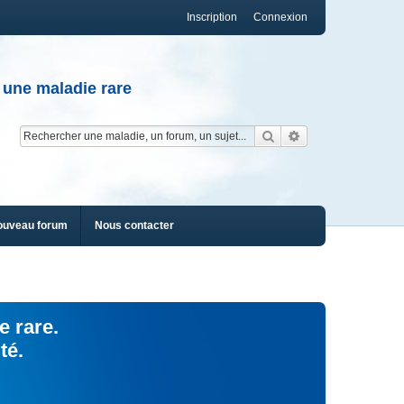
Inscription
Connexion
 une maladie rare
Rechercher
Recherche av
ouveau forum
Nous contacter
e rare.
té.