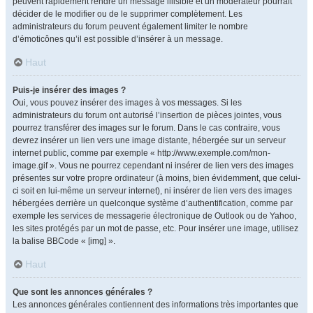
peuvent rapidement rendre un message illisible et un modérateur pourrait
décider de le modifier ou de le supprimer complètement. Les
administrateurs du forum peuvent également limiter le nombre
d’émoticônes qu’il est possible d’insérer à un message.
Haut
Puis-je insérer des images ?
Oui, vous pouvez insérer des images à vos messages. Si les
administrateurs du forum ont autorisé l’insertion de pièces jointes, vous
pourrez transférer des images sur le forum. Dans le cas contraire, vous
devrez insérer un lien vers une image distante, hébergée sur un serveur
internet public, comme par exemple « http://www.exemple.com/mon-
image.gif ». Vous ne pourrez cependant ni insérer de lien vers des images
présentes sur votre propre ordinateur (à moins, bien évidemment, que celui-
ci soit en lui-même un serveur internet), ni insérer de lien vers des images
hébergées derrière un quelconque système d’authentification, comme par
exemple les services de messagerie électronique de Outlook ou de Yahoo,
les sites protégés par un mot de passe, etc. Pour insérer une image, utilisez
la balise BBCode « [img] ».
Haut
Que sont les annonces générales ?
Les annonces générales contiennent des informations très importantes que