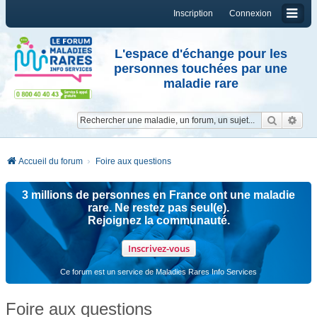
Inscription
Connexion
L'espace d'échange pour les
personnes touchées par une
maladie rare
Reche
Re
Accueil du forum
Foire aux questions
3 millions de personnes en France ont une maladie
rare. Ne restez pas seul(e).
Rejoignez la communauté.
Inscrivez-vous
Ce forum est un service de Maladies Rares Info Services
Foire aux questions