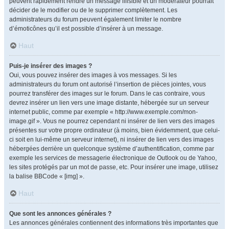
peuvent rapidement rendre un message illisible et un modérateur pourrait
décider de le modifier ou de le supprimer complètement. Les
administrateurs du forum peuvent également limiter le nombre
d’émoticônes qu’il est possible d’insérer à un message.
Haut
Puis-je insérer des images ?
Oui, vous pouvez insérer des images à vos messages. Si les
administrateurs du forum ont autorisé l’insertion de pièces jointes, vous
pourrez transférer des images sur le forum. Dans le cas contraire, vous
devrez insérer un lien vers une image distante, hébergée sur un serveur
internet public, comme par exemple « http://www.exemple.com/mon-
image.gif ». Vous ne pourrez cependant ni insérer de lien vers des images
présentes sur votre propre ordinateur (à moins, bien évidemment, que celui-
ci soit en lui-même un serveur internet), ni insérer de lien vers des images
hébergées derrière un quelconque système d’authentification, comme par
exemple les services de messagerie électronique de Outlook ou de Yahoo,
les sites protégés par un mot de passe, etc. Pour insérer une image, utilisez
la balise BBCode « [img] ».
Haut
Que sont les annonces générales ?
Les annonces générales contiennent des informations très importantes que