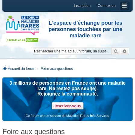
Inscription
Connexion
L'espace d'échange pour les
personnes touchées par une
maladie rare
Reche
Re
Accueil du forum
Foire aux questions
3 millions de personnes en France ont une maladie
rare. Ne restez pas seul(e).
Rejoignez la communauté.
Inscrivez-vous
Ce forum est un service de Maladies Rares Info Services
Foire aux questions