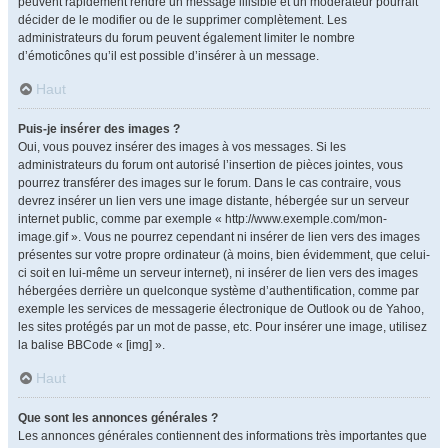
peuvent rapidement rendre un message illisible et un modérateur pourrait
décider de le modifier ou de le supprimer complètement. Les
administrateurs du forum peuvent également limiter le nombre
d’émoticônes qu’il est possible d’insérer à un message.
Haut
Puis-je insérer des images ?
Oui, vous pouvez insérer des images à vos messages. Si les
administrateurs du forum ont autorisé l’insertion de pièces jointes, vous
pourrez transférer des images sur le forum. Dans le cas contraire, vous
devrez insérer un lien vers une image distante, hébergée sur un serveur
internet public, comme par exemple « http://www.exemple.com/mon-
image.gif ». Vous ne pourrez cependant ni insérer de lien vers des images
présentes sur votre propre ordinateur (à moins, bien évidemment, que celui-
ci soit en lui-même un serveur internet), ni insérer de lien vers des images
hébergées derrière un quelconque système d’authentification, comme par
exemple les services de messagerie électronique de Outlook ou de Yahoo,
les sites protégés par un mot de passe, etc. Pour insérer une image, utilisez
la balise BBCode « [img] ».
Haut
Que sont les annonces générales ?
Les annonces générales contiennent des informations très importantes que