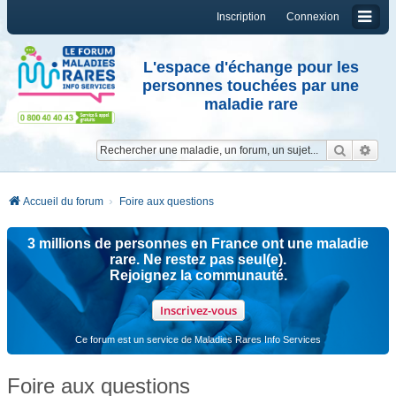
Inscription
Connexion
L'espace d'échange pour les
personnes touchées par une
maladie rare
Reche
Re
Accueil du forum
Foire aux questions
3 millions de personnes en France ont une maladie
rare. Ne restez pas seul(e).
Rejoignez la communauté.
Inscrivez-vous
Ce forum est un service de Maladies Rares Info Services
Foire aux questions