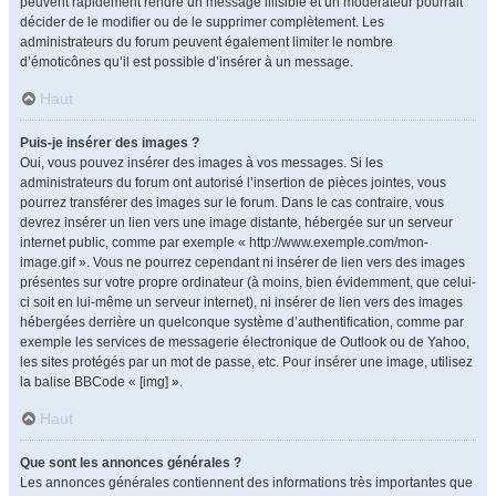
peuvent rapidement rendre un message illisible et un modérateur pourrait
décider de le modifier ou de le supprimer complètement. Les
administrateurs du forum peuvent également limiter le nombre
d’émoticônes qu’il est possible d’insérer à un message.
Haut
Puis-je insérer des images ?
Oui, vous pouvez insérer des images à vos messages. Si les
administrateurs du forum ont autorisé l’insertion de pièces jointes, vous
pourrez transférer des images sur le forum. Dans le cas contraire, vous
devrez insérer un lien vers une image distante, hébergée sur un serveur
internet public, comme par exemple « http://www.exemple.com/mon-
image.gif ». Vous ne pourrez cependant ni insérer de lien vers des images
présentes sur votre propre ordinateur (à moins, bien évidemment, que celui-
ci soit en lui-même un serveur internet), ni insérer de lien vers des images
hébergées derrière un quelconque système d’authentification, comme par
exemple les services de messagerie électronique de Outlook ou de Yahoo,
les sites protégés par un mot de passe, etc. Pour insérer une image, utilisez
la balise BBCode « [img] ».
Haut
Que sont les annonces générales ?
Les annonces générales contiennent des informations très importantes que