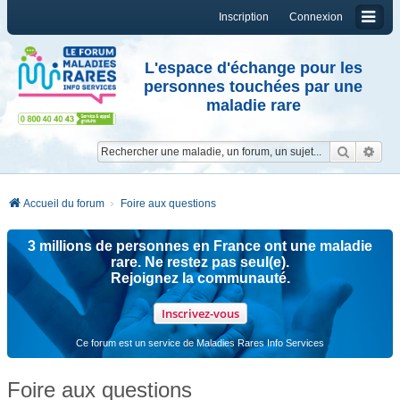
Inscription
Connexion
L'espace d'échange pour les
personnes touchées par une
maladie rare
Reche
Re
Accueil du forum
Foire aux questions
3 millions de personnes en France ont une maladie
rare. Ne restez pas seul(e).
Rejoignez la communauté.
Inscrivez-vous
Ce forum est un service de Maladies Rares Info Services
Foire aux questions