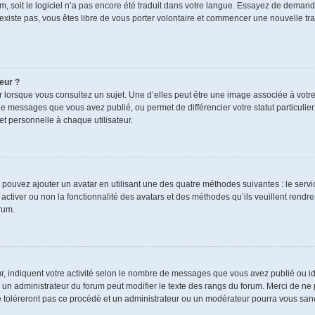
rum, soit le logiciel n’a pas encore été traduit dans votre langue. Essayez de demand
n’existe pas, vous êtes libre de vous porter volontaire et commencer une nouvelle tra
eur ?
r lorsque vous consultez un sujet. Une d’elles peut être une image associée à votr
de messages que vous avez publié, ou permet de différencier votre statut particulie
t personnelle à chaque utilisateur.
s pouvez ajouter un avatar en utilisant une des quatre méthodes suivantes : le servic
ctiver ou non la fonctionnalité des avatars et des méthodes qu’ils veuillent rendre 
rum.
r, indiquent votre activité selon le nombre de messages que vous avez publié ou ide
ul un administrateur du forum peut modifier le texte des rangs du forum. Merci de 
e toléreront pas ce procédé et un administrateur ou un modérateur pourra vous sa