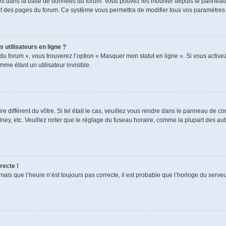
ckés dans la base de données du forum. Vous pouvez les modifier depuis le panneau de
aut des pages du forum. Ce système vous permettra de modifier tous vos paramètres 
 utilisateurs en ligne ?
du forum », vous trouverez l’option « Masquer mon statut en ligne ». Si vous activez
e étant un utilisateur invisible.
re différent du vôtre. Si tel était le cas, veuillez vous rendre dans le panneau de cont
, etc. Veuillez noter que le réglage du fuseau horaire, comme la plupart des autres
recte !
mais que l’heure n’est toujours pas correcte, il est probable que l’horloge du serveur