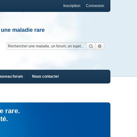
Inscription
Connexion
 une maladie rare
Rechercher
Recherche av
ouveau forum
Nous contacter
e rare.
té.