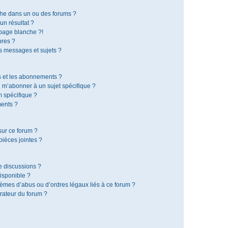
che dans un ou des forums ?
n résultat ?
page blanche ?!
res ?
 messages et sujets ?
is et les abonnements ?
 m’abonner à un sujet spécifique ?
 spécifique ?
ents ?
sur ce forum ?
ièces jointes ?
e discussions ?
disponible ?
lèmes d’abus ou d’ordres légaux liés à ce forum ?
rateur du forum ?