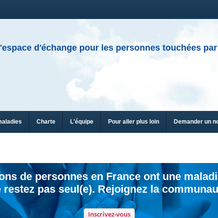
'espace d'échange pour les personnes touchées par
maladies
Charte
L'équipe
Pour aller plus loin
Demander un n
ions de personnes en France ont une maladi
 restez pas seul(e). Rejoignez la communau
Inscrivez-vous