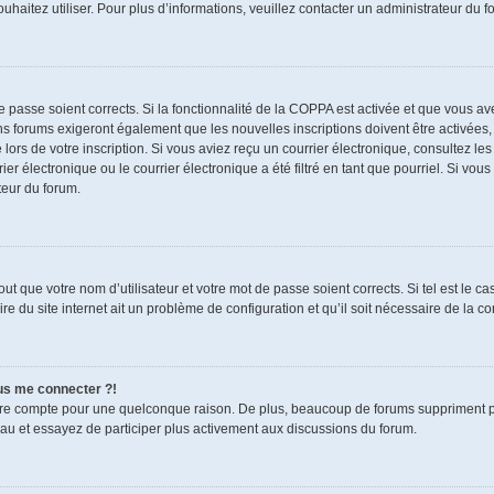
souhaitez utiliser. Pour plus d’informations, veuillez contacter un administrateur du f
de passe soient corrects. Si la fonctionnalité de la COPPA est activée et que vous a
ns forums exigeront également que les nouvelles inscriptions doivent être activées,
 lors de votre inscription. Si vous aviez reçu un courrier électronique, consultez le
électronique ou le courrier électronique a été filtré en tant que pourriel. Si vous
teur du forum.
t que votre nom d’utilisateur et votre mot de passe soient corrects. Si tel est le c
re du site internet ait un problème de configuration et qu’il soit nécessaire de la cor
lus me connecter ?!
tre compte pour une quelconque raison. De plus, beaucoup de forums suppriment pério
eau et essayez de participer plus activement aux discussions du forum.