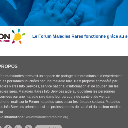
Le Forum Maladies Rares fonctionne grâce au s
PROPOS
Forum maladies rares est un espace de partage d’informations et d’expériences
r les personnes touchées par une maladie rare. Il est proposé et modéré par
dies Rares Info Services, service national d’information et de soutien sur les
adies rares. Maladies Rares Info Services aide au quotidien les personnes
cernées par une maladie rare dans leur parcours de santé et de vie, par
éphone, mail, sur le Forum maladies rares et sur les réseaux sociaux. Maladies
es Info Services oriente aussi les professionnels de santé et du secteur médico-
al.
 d’informations :
www.maladiesraresinfo.org