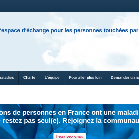
'espace d'échange pour les personnes touchées par
maladies
Charte
L'équipe
Pour aller plus loin
Demander un n
ions de personnes en France ont une maladi
 restez pas seul(e). Rejoignez la communau
Inscrivez-vous