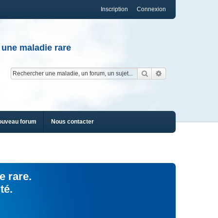
Inscription
Connexion
 une maladie rare
Rechercher
Recherche av
ouveau forum
Nous contacter
e rare.
té.