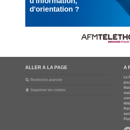
d'information,
d'orientation ?
ALLER À LA PAGE
A 
Le 
Recherche avancée
pou
Mala
Supprimer les cookies
mal
con
tél
Rar
soci
Plus