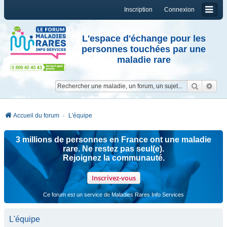
Inscription
Connexion
L'espace d'échange pour les
personnes touchées par une
maladie rare
Reche
Re
Accueil du forum
L'équipe
3 millions de personnes en France ont une maladie
rare. Ne restez pas seul(e).
Rejoignez la communauté.
Inscrivez-vous
Ce forum est un service de Maladies Rares Info Services
L'équipe