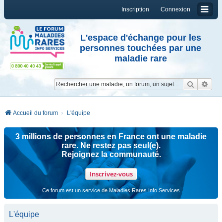
Inscription
Connexion
L'espace d'échange pour les
personnes touchées par une
maladie rare
Reche
Re
Accueil du forum
L'équipe
3 millions de personnes en France ont une maladie
rare. Ne restez pas seul(e).
Rejoignez la communauté.
Inscrivez-vous
Ce forum est un service de Maladies Rares Info Services
L'équipe