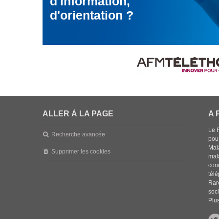
d'information,
d'orientation ?
ALLER À LA PAGE
A 
Le 
Recherche avancée
pou
Mala
Supprimer les cookies
mal
con
tél
Rar
soci
Plus