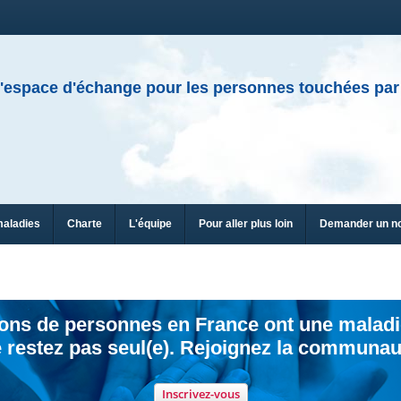
'espace d'échange pour les personnes touchées par
maladies
Charte
L'équipe
Pour aller plus loin
Demander un n
ions de personnes en France ont une maladi
 restez pas seul(e). Rejoignez la communau
Inscrivez-vous