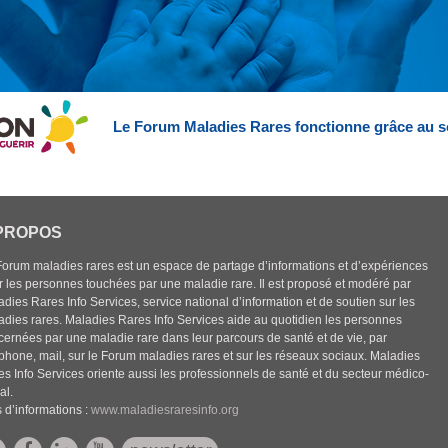
Le Forum Maladies Rares fonctionne grâce au s
PROPOS
Forum maladies rares est un espace de partage d’informations et d’expériences
r les personnes touchées par une maladie rare. Il est proposé et modéré par
dies Rares Info Services, service national d’information et de soutien sur les
adies rares. Maladies Rares Info Services aide au quotidien les personnes
cernées par une maladie rare dans leur parcours de santé et de vie, par
éphone, mail, sur le Forum maladies rares et sur les réseaux sociaux. Maladies
es Info Services oriente aussi les professionnels de santé et du secteur médico-
al.
 d’informations :
www.maladiesraresinfo.org