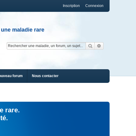
Inscription
Connexion
 une maladie rare
Rechercher
Recherche av
ouveau forum
Nous contacter
e rare.
té.