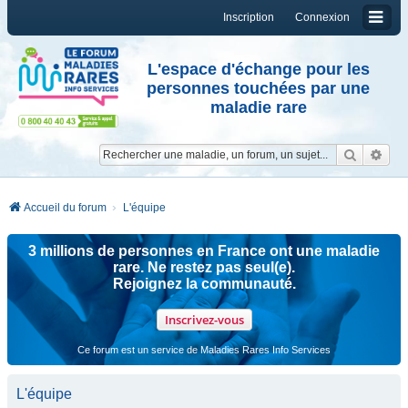
Inscription
Connexion
L'espace d'échange pour les
personnes touchées par une
maladie rare
Reche
Re
Accueil du forum
L'équipe
3 millions de personnes en France ont une maladie
rare. Ne restez pas seul(e).
Rejoignez la communauté.
Inscrivez-vous
Ce forum est un service de Maladies Rares Info Services
L'équipe