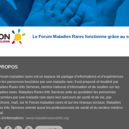
Le Forum Maladies Rares fonctionne grâce au s
PROPOS
Forum maladies rares est un espace de partage d’informations et d’expériences
r les personnes touchées par une maladie rare. Il est proposé et modéré par
dies Rares Info Services, service national d’information et de soutien sur les
adies rares. Maladies Rares Info Services aide au quotidien les personnes
cernées par une maladie rare dans leur parcours de santé et de vie, par
éphone, mail, sur le Forum maladies rares et sur les réseaux sociaux. Maladies
es Info Services oriente aussi les professionnels de santé et du secteur médico-
al.
 d’informations :
www.maladiesraresinfo.org