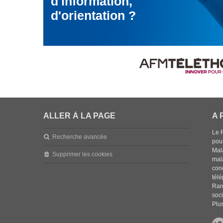
d'information,
d'orientation ?
ALLER À LA PAGE
A 
Le 
Recherche avancée
pou
Mala
Supprimer les cookies
mal
con
tél
Rar
soci
Plus