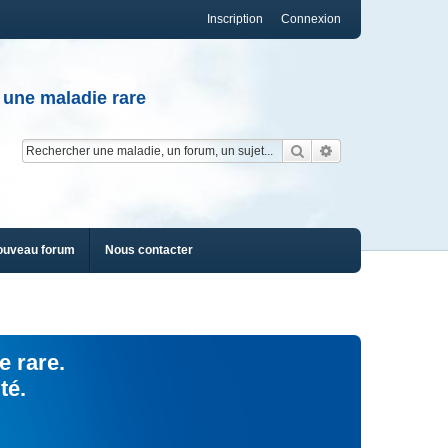
Inscription
Connexion
 une maladie rare
Rechercher
Recherche av
ouveau forum
Nous contacter
e rare.
té.