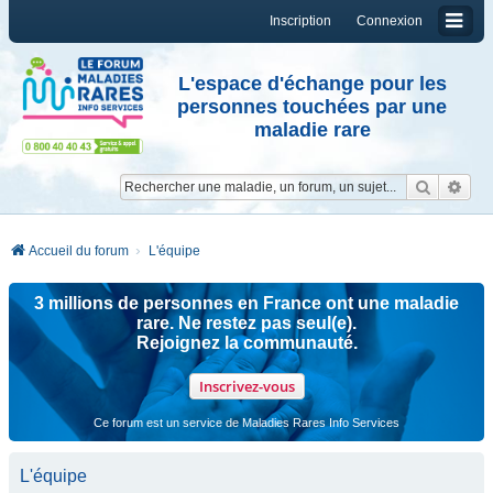
Inscription
Connexion
L'espace d'échange pour les
personnes touchées par une
maladie rare
Reche
Re
Accueil du forum
L'équipe
3 millions de personnes en France ont une maladie
rare. Ne restez pas seul(e).
Rejoignez la communauté.
Inscrivez-vous
Ce forum est un service de Maladies Rares Info Services
L'équipe