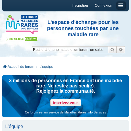
Inscription
Connexion
L'espace d'échange pour les
personnes touchées par une
maladie rare
Reche
Re
Accueil du forum
L'équipe
3 millions de personnes en France ont une maladie
rare. Ne restez pas seul(e).
Rejoignez la communauté.
Inscrivez-vous
Ce forum est un service de Maladies Rares Info Services
L'équipe