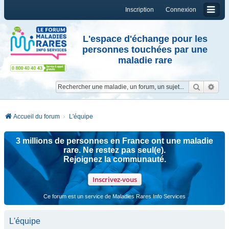
Inscription
Connexion
L'espace d'échange pour les
personnes touchées par une
maladie rare
Reche
Re
Accueil du forum
L'équipe
3 millions de personnes en France ont une maladie
rare. Ne restez pas seul(e).
Rejoignez la communauté.
Inscrivez-vous
Ce forum est un service de Maladies Rares Info Services
L'équipe